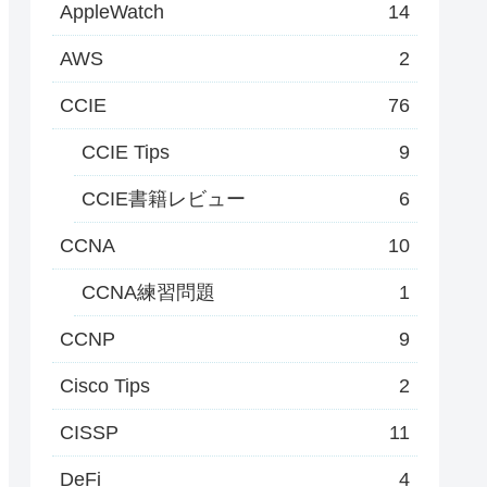
AppleWatch
14
AWS
2
CCIE
76
CCIE Tips
9
CCIE書籍レビュー
6
CCNA
10
CCNA練習問題
1
CCNP
9
Cisco Tips
2
CISSP
11
DeFi
4