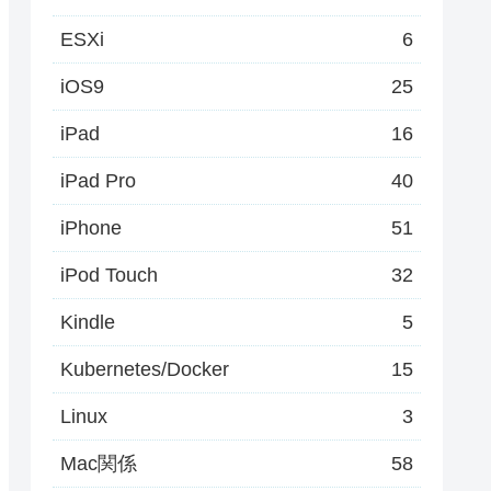
ESXi
6
iOS9
25
iPad
16
iPad Pro
40
iPhone
51
iPod Touch
32
Kindle
5
Kubernetes/Docker
15
Linux
3
Mac関係
58