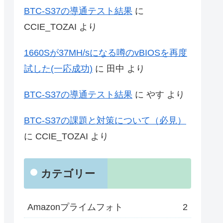
BTC-S37の導通テスト結果
に
CCIE_TOZAI
より
1660Sが37MH/sになる噂のvBIOSを再度
試した(一応成功)
に
田中
より
BTC-S37の導通テスト結果
に
やす
より
BTC-S37の課題と対策について（必見）
に
CCIE_TOZAI
より
カテゴリー
Amazonプライムフォト
2