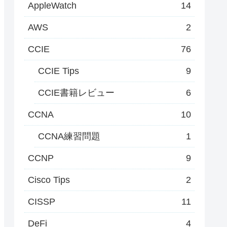
AppleWatch
14
AWS
2
CCIE
76
CCIE Tips
9
CCIE書籍レビュー
6
CCNA
10
CCNA練習問題
1
CCNP
9
Cisco Tips
2
CISSP
11
DeFi
4