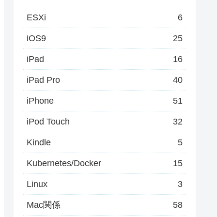
ESXi
6
iOS9
25
iPad
16
iPad Pro
40
iPhone
51
iPod Touch
32
Kindle
5
Kubernetes/Docker
15
Linux
3
Mac関係
58