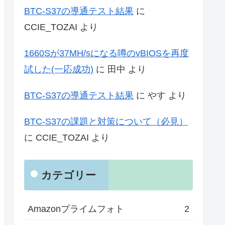
BTC-S37の導通テスト結果
に
CCIE_TOZAI
より
1660Sが37MH/sになる噂のvBIOSを再度
試した(一応成功)
に
田中
より
BTC-S37の導通テスト結果
に
やす
より
BTC-S37の課題と対策について（必見）
に
CCIE_TOZAI
より
カテゴリー
Amazonプライムフォト
2