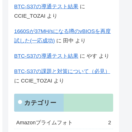
BTC-S37の導通テスト結果
に
CCIE_TOZAI
より
1660Sが37MH/sになる噂のvBIOSを再度
試した(一応成功)
に
田中
より
BTC-S37の導通テスト結果
に
やす
より
BTC-S37の課題と対策について（必見）
に
CCIE_TOZAI
より
カテゴリー
Amazonプライムフォト
2