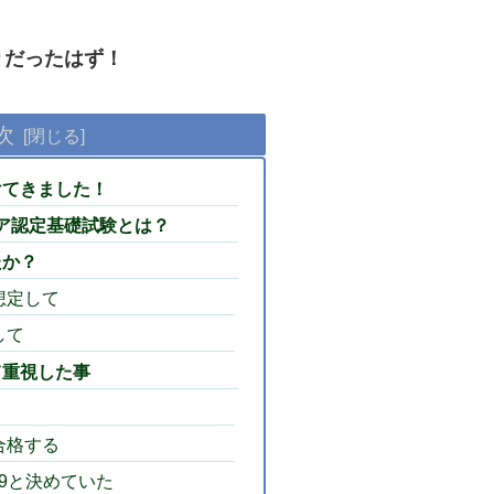
りだったはず！
次
けてきました！
ジニア認定基礎試験とは？
たか？
想定して
して
て重視した事
合格する
6/9と決めていた