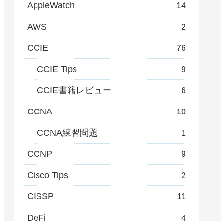
AppleWatch
14
AWS
2
CCIE
76
CCIE Tips
9
CCIE書籍レビュー
6
CCNA
10
CCNA練習問題
1
CCNP
9
Cisco Tips
2
CISSP
11
DeFi
4