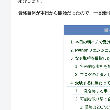
紹介します。
資格自体が本日から開始だったので、一番乗
目
本日の朝イチで受
Python 3 エン
なぜ取得を目指し
将来的な実務を
ブログのネタと
受験するに当たっ
一発合格する事
可能な限り早く
受験は2017/