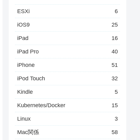
ESXi
6
iOS9
25
iPad
16
iPad Pro
40
iPhone
51
iPod Touch
32
Kindle
5
Kubernetes/Docker
15
Linux
3
Mac関係
58