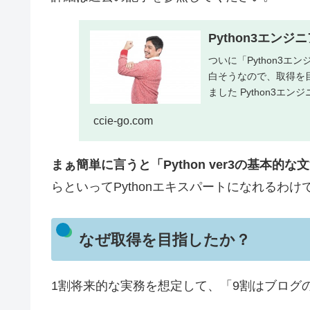
Python3エン
ついに「Python3
白そうなので、取得を
ました Python3エン
ccie-go.com
まぁ簡単に言うと「Python ver3の基本的
らといってPythonエキスパートになれるわ
なぜ取得を目指したか？
1割将来的な実務を想定して、「9割はブログ