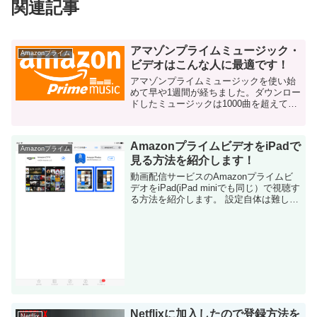
関連記事
アマゾンプライムミュージック・
Amazonプライム
ビデオはこんな人に最適です！
アマゾンプライムミュージックを使い始
めて早や1週間が経ちました。ダウンロー
ドしたミュージックは1000曲を超えてる
と思います。 もちろん、まだ全てのダウ
ンロードしたミュージックを視聴出来る
訳ではありません。というか、多分半分
AmazonプライムビデオをiPadで
も聴いてな...
Amazonプライム
見る方法を紹介します！
動画配信サービスのAmazonプライムビ
デオをiPad(iPad miniでも同じ）で視聴す
る方法を紹介します。 設定自体は難しい
ものではないのですが、念のため画面キ
ャプチャ含めて共有します。 動画はやは
り、画面が大きい方が迫力...
Netflixに加入したので登録方法を
Netflix