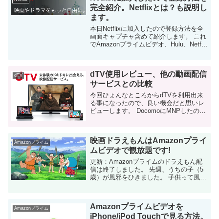
完全紹介。Netflixとは？も説明し
ます。
本日Netflixに加入したので登録方法を全
画面キャプチャ含めて紹介します。 これ
でAmazonプライムビデオ、Hulu、Netflix
と日本でメジャーな動画配信サービス全
てに加入した事になりました。 Amazon
プライムビデオ...
dTV使用レビュー、他の動画配信
dTV
サービスとの比較
今回ひょんなところからdTVを利用出来
る事になったので、良い機会だと思いレ
ビューします。 DocomoにMNPしたので
dTVを使ってみた このブログで、私は以
下の動画配信サービスの使用レビューを
紹介してきました。 Hul...
映画ドラえもんはAmazonプライ
Amazonプライム
ムビデオで観放題です!
更新：Amazonプライムのドラえもん配
信は終了しました。 先週、うちの子（5
歳）が風邪をひきました。 子供って風邪
引くとめっちゃ可哀想ですよね。もうず
っとぼーーーっっとしていて、ご飯も食
べなくて「こいつ本当に大丈夫か！...
Amazonプライムビデオを
Amazonプライム
iPhone/iPod Touchで見る方法。