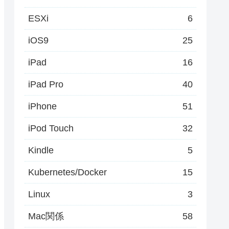
ESXi
6
iOS9
25
iPad
16
iPad Pro
40
iPhone
51
iPod Touch
32
Kindle
5
Kubernetes/Docker
15
Linux
3
Mac関係
58