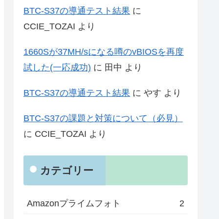
BTC-S37の導通テスト結果
に
CCIE_TOZAI
より
1660Sが37MH/sになる噂のvBIOSを再度
試した(一応成功)
に
田中
より
BTC-S37の導通テスト結果
に
やす
より
BTC-S37の課題と対策について（必見）
に
CCIE_TOZAI
より
カテゴリー
Amazonプライムフォト
2