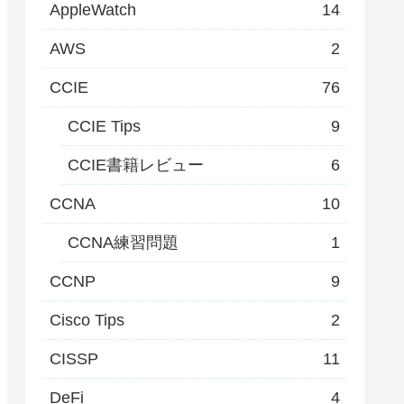
AppleWatch
14
AWS
2
CCIE
76
CCIE Tips
9
CCIE書籍レビュー
6
CCNA
10
CCNA練習問題
1
CCNP
9
Cisco Tips
2
CISSP
11
DeFi
4