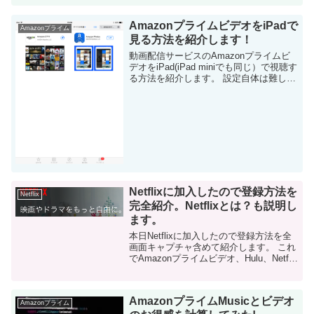
Amazonプライムビデオの動画をiPadへ
ダウンロードする方法は、以下を参照し
AmazonプライムビデオをiPadで
て...
Amazonプライム
見る方法を紹介します！
動画配信サービスのAmazonプライムビ
デオをiPad(iPad miniでも同じ）で視聴す
る方法を紹介します。 設定自体は難しい
ものではないのですが、念のため画面キ
ャプチャ含めて共有します。 動画はやは
り、画面が大きい方が迫力...
Netflixに加入したので登録方法を
Netflix
完全紹介。Netflixとは？も説明し
ます。
本日Netflixに加入したので登録方法を全
画面キャプチャ含めて紹介します。 これ
でAmazonプライムビデオ、Hulu、Netflix
と日本でメジャーな動画配信サービス全
てに加入した事になりました。 Amazon
プライムビデオ...
AmazonプライムMusicとビデオ
Amazonプライム