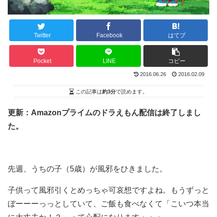
Twitter
Facebook
はてブ
Pocket
LINE
コピー
2016.06.26
2016.02.09
この記事は
約3分
で読めます。
更新：Amazonプライムのドラえもん配信は終了しまし
た。
先週、うちの子（5歳）が風邪をひきました。
子供って風邪引くとめっちゃ可哀想ですよね。もうずっと
ぼーーーっっとしていて、ご飯も食べなくて「こいつ本当