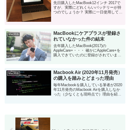
先日購入したMacBook12インチ 2017で
すが、実際にどれくらいバッテリーが持
つのでしょうか？ 実際に一日使用してみ
た結果を書いてみます。 （ようやく
AppleからMacBookが戻ってきたので、
以前に執筆中だった記事を公...
MacBookにケアプラスが登録さ
Mac関係
れていなかった件の結末
去年購入したMacBook(2017)の
AppleCare+・・・ 確かにAppleCare+を
購入できていたのに登録がされていませ
んでした！ これまでの経緯 詳細は以下の
記事を参考にしてください。 ...
Macbook Air (2020年11月発売）
Mac関係
の購入を踏みとどまった理由
毎年Macbookを購入している筆者が2020
年11月発売のMacbook Airを購入しなか
った（少なくとも現時点で）理由を紹介
します。 脱Intel!性能が数倍! 先日の朝、
起きてニュースを見ると、驚きの発表
が。 ...