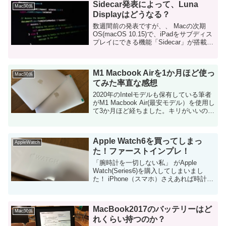
Sidecar発表によって、Luna
Mac関係
Displayはどうなる？
数週間前の発表ですが、、 Macの次期
OS(macOS 10.15)で、iPadをサブディス
プレイにできる機能「Sidecar」が搭載さ
れることが判明しました。 同様の機能を
実現する「Luna Display」の立ち位置は
どうな...
M1 Macbook Airを1か月ほど使っ
Mac関係
てみた率直な感想
2020年のIntelモデルも保有している筆者
がM1 Macbook Air(最安モデル）を使用し
て3か月ほど経ちました。キリがいいので
感想を紹介したいと思います。 結論から
言いますと「巷でもてはやされているほ
ど価値を感じていない」...
Apple Watch6を買ってしまっ
AppleWatch
た！ファーストインプレ！
「腕時計を一切しない私」 がApple
Watch(Series6)を購入してしまいまし
た！ iPhone（スマホ）さえあれば時計な
んて不要！と思って時計を身につけるの
を嫌ってた私。。Apple Watch、続くか
なぁ。 ...
MacBook2017のバッテリーはど
Mac関係
れくらい持つのか？