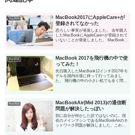
MacBook2017にAppleCare+が
Mac関係
登録されてなかった
恐ろしい事実が発覚しました。 去年購入
したMacBookにAppleCare+が登録されて
いないことが発覚しました。 MacBookを
購入した直後にAppleCare+に加入して
「加入証明書」までメールで届いている
のに・・・ ...
MacBook 2017を飛行機の中で使
Mac関係
ってみた！
先日購入したMacBook12インチ2017年モ
デルを国内出張に持って行ってみまし
た。 飛行機の中の小さい机でも全く問題
なく利用できました。非常に使い勝手が
良い！ MacBook12の最大のメリットは
「軽い・小さい」こと ...
MacBookAir(Mid 2013)の通信断
Mac関係
問題が解決したっぽい
別に自分が何かした訳ではないのに、現
在のメインマシンであるMacBookAirのネ
ットワーク問題が解決しました。これで
当分同じMBAで戦えそうです。
MacBookAir通信断問題について 以前の