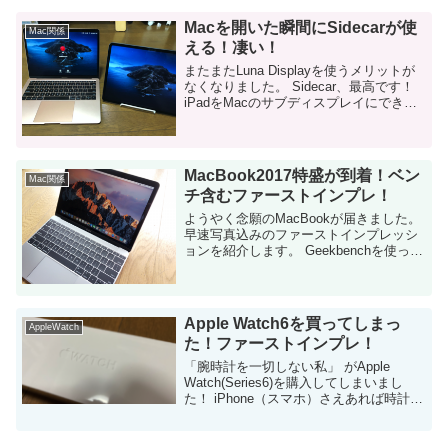
以下記事で紹介したものです。 ...
Macを開いた瞬間にSidecarが使
Mac関係
える！凄い！
またまたLuna Displayを使うメリットが
なくなりました。 Sidecar、最高です！
iPadをMacのサブディスプレイにできる
「Sidecar」という機能。
macOS「Catalina」から搭載されまし
た。 私は...
MacBook2017特盛が到着！ベン
Mac関係
チ含むファーストインプレ！
ようやく念願のMacBookが届きました。
早速写真込みのファーストインプレッシ
ョンを紹介します。 Geekbenchを使った
性能の確認結果も紹介しますね！ 英語キ
ーボードの選択を間違えて・・・ ようや
く届きました。想定より...
Apple Watch6を買ってしまっ
AppleWatch
た！ファーストインプレ！
「腕時計を一切しない私」 がApple
Watch(Series6)を購入してしまいまし
た！ iPhone（スマホ）さえあれば時計な
んて不要！と思って時計を身につけるの
を嫌ってた私。。Apple Watch、続くか
なぁ。 ...