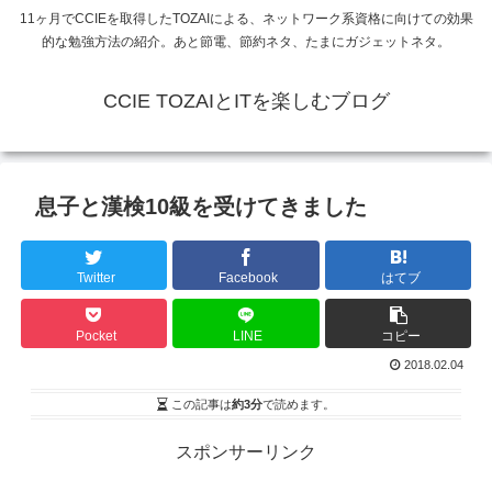
11ヶ月でCCIEを取得したTOZAIによる、ネットワーク系資格に向けての効果
的な勉強方法の紹介。あと節電、節約ネタ、たまにガジェットネタ。
CCIE TOZAIとITを楽しむブログ
息子と漢検10級を受けてきました
Twitter
Facebook
はてブ
Pocket
LINE
コピー
2018.02.04
この記事は
約3分
で読めます。
スポンサーリンク