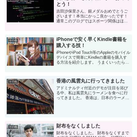
とう！
吉田沙保里さん、銀メダルおめでとうご
ざいます！本当にかっこ良かったです！
通常このブログではスポーツ関係はほと
んど書かないのですが、今回は書かずに
いられませんでした。もっと胸を張って
欲しいです。 極限までのプレッシャーを
iPhoneで安く早くKindle書籍を
抱えての銀メ...
その他
購入する技！
iPhoneやiPod Touch等のAppleのモバイル
デバイスで簡単にKindleの書籍を購入す
る方法を紹介します。 うまくいったら、
早いだけではなく、格安で購入する事も
出来ます。 設定のメリットなどをすっと
ばして設定方法ま...
香港の風雲丸に行ってきました
その他
アドミナルティ付近のデモが注目を浴び
る中、私は風雲丸にラーメンを食べに行
ってきました。 香港は、日本のラーメン
屋が多い 香港では、日本料理で一番多い
のがラーメン屋かもしれません。 繁華街
に行くと必ず見かけます。 特に...
財布をなくしました
その他
財布をなくしました。 財布をなくすまで