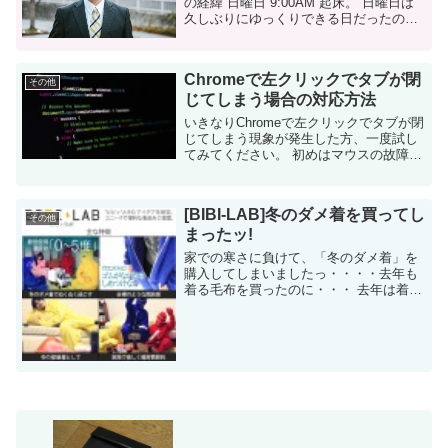
の経緯 日曜日 9:00AM 起床。 日曜日は
久しぶりにゆっくりできる日だったの
で、10時まで寝る予定だったのですが、
早く起きて子供と遊ぼうと。 息子が愛読
してる漫画「コロコロ...
Chromeで左クリックでタブが閉
その他
じてしまう場合の対応方法
いきなりChromeで左クリックでタブが閉
じてしまう現象が発生した方、一度試し
てみてください。 初めはマウスの故障か
と思いました・・・ いきなり左クリック
でタブが閉じるようになった! 先日起こっ
た事象です。私はウェブブラウ...
[BIBI-LAB]冬のダメ着を買ってし
その他
まったッ!
家での寒さに負けて、「冬のダメ着」を
購入してしまいましたっ・・・・去年も
着る毛布を買ったのに・・・ 去年は着る
毛布で凌いだが・・・ 私は冬の寒さが大
嫌いです。なので、暖房とコタツで暖か
い部屋から離れることができません。コ
タツに一度入った...