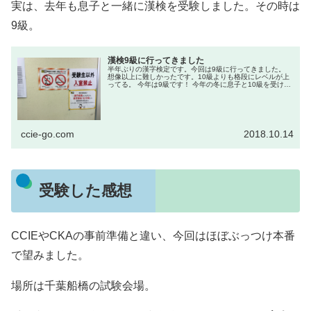
実は、去年も息子と一緒に漢検を受験しました。その時は
9級。
漢検9級に行ってきました
半年ぶりの漢字検定です。今回は9級に行ってきました。
想像以上に難しかったです。10級よりも格段にレベルが上
ってる。 今年は9級です！ 今年の冬に息子と10級を受けて
きました。 8歳の息子が勉強も兼ね...
ccie-go.com
2018.10.14
受験した感想
CCIEやCKAの事前準備と違い、今回はほぼぶっつけ本番
で望みました。
場所は千葉船橋の試験会場。