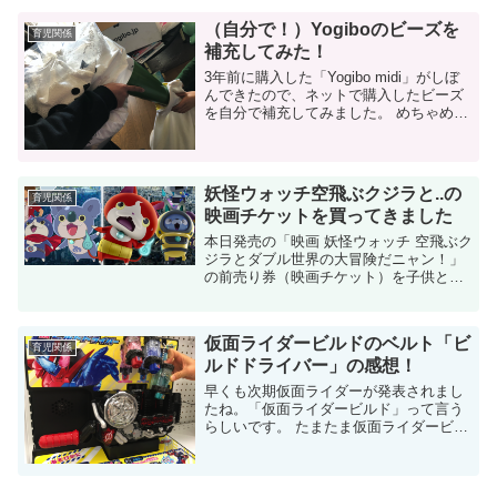
リカに住んでいました。親の仕事の都
合...
（自分で！）Yogiboのビーズを
育児関係
補充してみた！
3年前に購入した「Yogibo midi」がしぼ
んできたので、ネットで購入したビーズ
を自分で補充してみました。 めちゃめち
ゃ萎んできた！ Yogiboとは、ビーズクッ
ションのメーカー（製品）の名前です。
ビーズクッションを...
妖怪ウォッチ空飛ぶクジラと..の
育児関係
映画チケットを買ってきました
本日発売の「映画 妖怪ウォッチ 空飛ぶク
ジラとダブル世界の大冒険だニャン！」
の前売り券（映画チケット）を子供と一
緒に買いに行ってきました。 去年の映画
は並んだ。。 去年の妖怪ウォッチの映画
の前売り券は朝から並びました。 ...
仮面ライダービルドのベルト「ビ
育児関係
ルドドライバー」の感想！
早くも次期仮面ライダーが発表されまし
たね。「仮面ライダービルド」って言う
らしいです。 たまたま仮面ライダービル
ドのベルトである「ビルドドライバー」
に触れる機会があったので紹介したいと
思います。 ベルトに入れる「ボトル（ガ