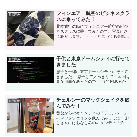
フィンエアー航空のビジネスクラ
育児関係
スに乗ってみた！
北欧旅行の時にフィンエアー航空のビジ
ネスクラスに乗ってみたので、写真付き
で紹介します。 ・・・と言っても実際に
乗ったのはわずか20分程度ですが（笑）
北欧旅行にフィンエアー航空を利用しま
した 先日の記事にも書きましたが、少...
子供と東京ドームシティに行って
育児関係
きました
息子と一緒に東京ドームシティに行って
きました。 息子と二人っきりで！ 本日は
妻が用事があったので、年に1回あるかな
いかの「息子と二人っきり」の日でし
た。 そうです、実は息子（7歳）と2人で
いることが殆ど無いのです。 ...
チェルシーのマックシェイクを飲
育児関係
んでみた！
昔ながらのキャンディの「チェルシー」
のマックシェイクを飲んでみました！ お
じさんにはおなじみのキャンディ「チェ
ルシー」 いや～。小学校の頃はよく食べ
てました。 私は小学校から高校までアメ