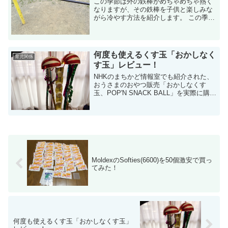
この季節は外の鉄棒がめちゃめちゃ熱く
なりますが、その鉄棒を子供と楽しみな
がら冷やす方法を紹介します。 この季
節、公園で遊んでいる子も少ない そのく
らい暑い季節になってきました。 真っ昼
間は本当に誰もいないこともあります。1
ヶ月前は...
何度も使えるくす玉「おかしなく
育児関係
す玉」レビュー！
NHKのまちかど情報室でも紹介された、
おうさまのおやつ販売「おかしなくす
玉、POP'N SNACK BALL」を実際に購入
したのでレビューします。 息子の誕生日
用に購入しましたが、大人でも普通に盛
り上がりますよ！ くす玉が激...
MoldexのSofties(6600)を50個激安で買っ
てみた！
何度も使えるくす玉「おかしなくす玉」