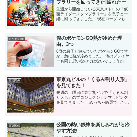
プラリーを回ってきた!疲れたー
先週から開始している東京メトロの「仮
面ライダースタンプラリー」を息子と一
緒に回ってきました。 現在ローソンも
「ジュウオウジャー」のスタンプラリー
をやっていて、両方へ移行して回ったの
でかなり体力を持って行かれまし
僕のポケモンGO熱が冷めた理
た。。。ローソンのスタン...
ポケモンGO
由。3つ
6歳の息子と遊んでいたポケモンGOです
が、急に熱が冷めました。 他のプレイヤ
ーも同じ思いなのではないでしょうか。
配信直後からプレイ始めていたポケモン
GO 社会現象になっているポケモンGOで
すが、私も配信当日から始めました...
東京丸ビルの「くるみ割り人形」
育児関係
を見てきた！
先週の土曜日に東京丸ビルで「くるみ割
り人形」のプロジェクションマッピング
を見てきました！ めっちゃ綺麗でしたよ
ー！ 妻のクリスマスプレゼントを買い
に、日本橋へ 今年もそろそろ終わりです
ね。 年末と言えば、はい！クリスマス...
公園の熱い鉄棒を楽しみながら冷
育児関係
やす方法!