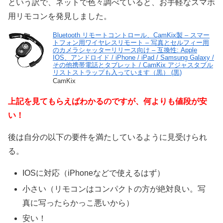
という訳で、ネットで色々調べていると、お手軽なスマホ
用リモコンを発見しました。
Bluetooth リモートコントロール、CamKix製 – スマー
トフォン用ワイヤレスリモート – 写真とセルフィー用
のカメラシャッターリリース向け – 互換性: Apple
IOS、アンドロイド / iPhone / iPad / Samsung Galaxy /
その他携帯電話とタブレット / CamKix アジャスタブル
リストストラップも入っています（黒） (黒)
CamKix
上記を見てもらえばわかるのですが、何よりも値段が安
い！
後は自分の以下の要件を満たしているように見受けられ
る。
IOSに対応（iPhoneなどで使えるはず）
小さい（リモコンはコンパクトの方が絶対良い。写
真に写ったらかっこ悪いから）
安い！