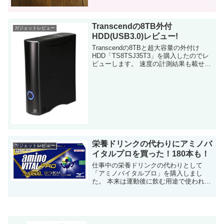
ストラップとは？ まず、リストラップに
ついて。 筋トレをする時に、腕を保...
Transcendの8TB外付
ガジェットレビュー
HDD(USB3.0)レビュー!
Transcendの8TBと超大容量の外付け
HDD「TS8TSJ35T3」を購入したのでレ
ビューします。 速度の計測結果も載せて
います。 バックアップ用途に購入 仕事
柄、我が家の検証パソコンは非常に大容
量のHDDを搭載して...
栄養ドリンクの代わりにアミノバ
ガジェットレビュー
イタルプロを買った！180本も！
仕事中の栄養ドリンクの代わりとして
「アミノバイタルプロ」を購入しまし
た。 本来は運動後に飲む用途で使われま
すが、私の場合は仕事の合間の「栄養ド
リンクの代わり」として。 平均単価を下
げる為に、180本入りのデカ箱を買いまし
た。 ...