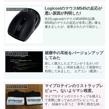
ボット「Braa...
LogicoolのマウスM545の反応が
ガジェットレビュー
悪い原因が判明した!
先日LogicoolのマウスM545BK(以降、
M545)のマウスの反応が非常に悪い事を
書きましたが、改善されたので紹介しま
す。 結論から言うと完全に私の環境依存
でした。お騒がせしてすいません。 でも
同様に困っている人がいるかも...
就寝中の耳栓をバージョンアップ
ガジェットレビュー
してみた
新しく購入したエアコンがうるさいの
で・・・新しい耳栓を購入して就寝中に
利用してみました。 エアコン（暖房）が
うるさい・・・ 今年の夏に古いエアコン
が壊れた（送風する羽？が動かなくなっ
た）ので、新しいエアコンを購入しま
マイプロテインのリストラップレ
し...
ガジェットレビュー
ビュー。ないよりマシ程度。
マイプロテインのリストラップを購入し
て実際に使ってみたのでレビューしま
す。 結論から言うと「非常に残念な結
果」となりました。 マイプロテインのリ