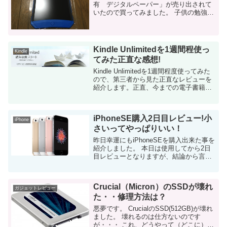
有 デジタルペーパー」が売り出されて
いたので買ってみました。 子供の勉強用
のメモパッドに最適です。 使い勝手、大
きさを中心に紹介していきます。 購入の
動機 息子が来年から小学二年生...
Kindle Unlimitedを1週間程使っ
Kindle
てみた正直な感想!
Kindle Unlimitedを1週間程度使ってみた
ので、第三者から見た正直なレビューを
紹介します。正直、今までの電子書籍サ
ービスで最もオススメできます。 iPhone
やiPad Proなどのモバイルでバイス、
Mac Bookなどの...
iPhoneSE購入2日目レビュー!小
iPhone
さいってやっぱりいい！
昨日幸運にもiPhoneSEを購入出来た事を
紹介しました。 本日は使用してから2日
目レビューとなりますが、結論から言う
と、大満足です！ スマホが小さいってサ
イコー！ iPhone5c/iPhone6/iPad/iP...
Crucial（Micron）のSSDが壊れ
ガジェットレビュー
た・・修理方法は？
悪夢です。 CrucialのSSD(512GB)が壊れ
ました。 壊れるのは仕方ないのです
が・・・ これ、どうやって（どこに）修