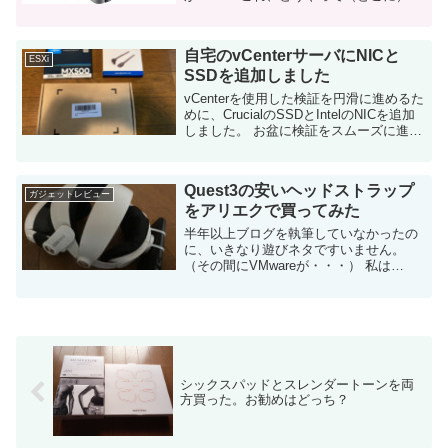
理依頼するんですか？ SSDがわずか1年
で壊れた・・・それは良いんです 今回壊
れたS...
自宅のvCenterサーバにNICと
ESXi
SSDを追加しました
vCenterを使用した検証を円滑に進めるた
めに、CrucialのSSDとIntelのNICを追加
しました。 お盆に検証をスムーズに進め
るために頑張ろう！ 両方とも不具合なく
動作しているので、実装した手順を紹介
します。 ...
Quest3の安いヘッドストラップ
ガジェットレビュー
をアリエクで買ってみた
半年以上ブログを執筆していなかったの
に、いきなり遊びネタですいません。
（その間にVMwareが・・・） 私は
Quest2を持っていたのですが、Quest3の
パススルーに未来を感じて、Quest3を発
売当日に購入しました。 凄い...
シックスパッドとスレンダートーンを両
方買った。お勧めはどっち？