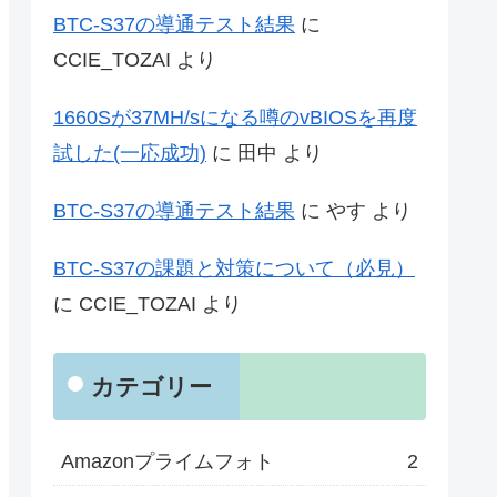
BTC-S37の導通テスト結果
に
CCIE_TOZAI
より
1660Sが37MH/sになる噂のvBIOSを再度
試した(一応成功)
に
田中
より
BTC-S37の導通テスト結果
に
やす
より
BTC-S37の課題と対策について（必見）
に
CCIE_TOZAI
より
カテゴリー
Amazonプライムフォト
2