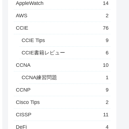
AppleWatch
14
AWS
2
CCIE
76
CCIE Tips
9
CCIE書籍レビュー
6
CCNA
10
CCNA練習問題
1
CCNP
9
Cisco Tips
2
CISSP
11
DeFi
4