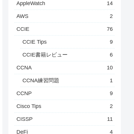
AppleWatch
14
AWS
2
CCIE
76
CCIE Tips
9
CCIE書籍レビュー
6
CCNA
10
CCNA練習問題
1
CCNP
9
Cisco Tips
2
CISSP
11
DeFi
4