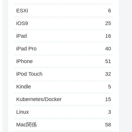
ESXi
6
iOS9
25
iPad
16
iPad Pro
40
iPhone
51
iPod Touch
32
Kindle
5
Kubernetes/Docker
15
Linux
3
Mac関係
58