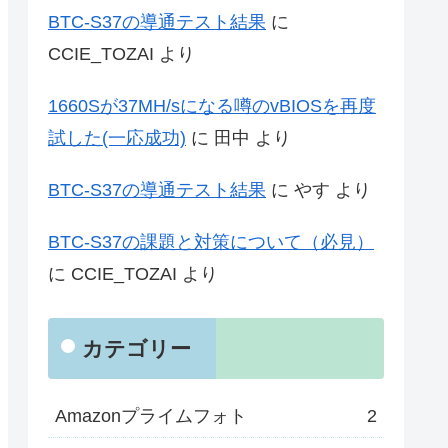
BTC-S37の導通テスト結果
に
CCIE_TOZAI
より
1660Sが37MH/sになる噂のvBIOSを再度
試した(一応成功)
に
田中
より
BTC-S37の導通テスト結果
に
やす
より
BTC-S37の課題と対策について（必見）
に
CCIE_TOZAI
より
カテゴリー
Amazonプライムフォト
2