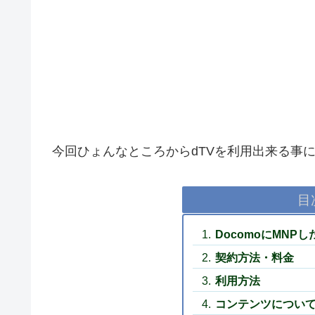
今回ひょんなところからdTVを利用出来る事
目
DocomoにMNP
契約方法・料金
利用方法
コンテンツについ