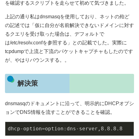
を確認するスクリプトを走らせて初めて気づきました。
上記の通り私はdnsmasqを使用しており、ネットの殆ど
の記述では「仮に自分が名前解決できないドメインに対す
るクエリを受け取った場合は、デフォルトで
は/etc/resolv.confを参照する」との記載でした。実際に
tcpdumpで上流と下流のパケットキャプチャもしたのです
が、やはりバウンスする。。
解決策
dnsmasqのドキュメントに沿って、明示的にDHCPオプシ
ョンでDNS情報を流すことができることを確認。
dhcp-option
=option:dns-server,
8.8
.
8.8