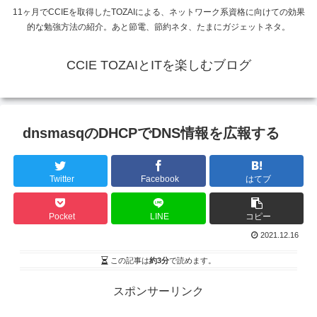
11ヶ月でCCIEを取得したTOZAIによる、ネットワーク系資格に向けての効果
的な勉強方法の紹介。あと節電、節約ネタ、たまにガジェットネタ。
CCIE TOZAIとITを楽しむブログ
dnsmasqのDHCPでDNS情報を広報する
Twitter
Facebook
はてブ
Pocket
LINE
コピー
2021.12.16
この記事は
約3分
で読めます。
スポンサーリンク