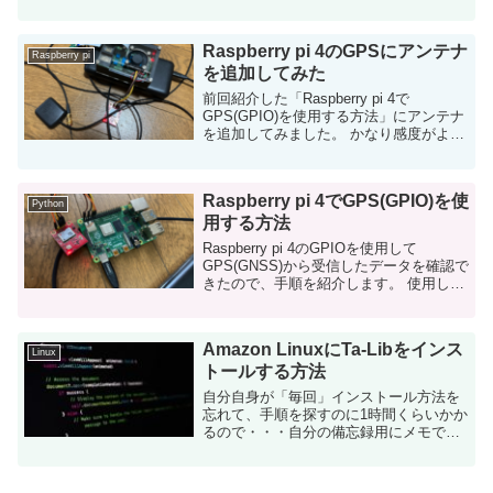
PowerDNSとphpIPAMについて Dockerコ
ンテナでの構築方法、連携方法につ...
Raspberry pi 4のGPSにアンテナ
Raspberry pi
を追加してみた
前回紹介した「Raspberry pi 4で
GPS(GPIO)を使用する方法」にアンテナ
を追加してみました。 かなり感度がよく
なり、屋内でも窓際だとGPSデータをギ
リギリ取得できるレベルに改善しまし
た。 Raspber...
Raspberry pi 4でGPS(GPIO)を使
Python
用する方法
Raspberry pi 4のGPIOを使用して
GPS(GNSS)から受信したデータを確認で
きたので、手順を紹介します。 使用した
GPS:NEO-6M 記事を書こうと思った動機
Raspberry pi 3でGP...
Amazon LinuxにTa-Libをインス
Linux
トールする方法
自分自身が「毎回」インストール方法を
忘れて、手順を探すのに1時間くらいかか
るので・・・自分の備忘録用にメモで
す。 Amazon LinuxにTa-Libをインストー
ルする手順となります。 Ta-Libについて
P...