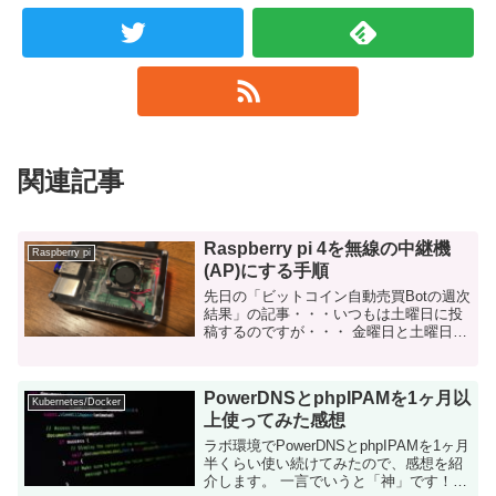
関連記事
Raspberry pi 4を無線の中継機
Raspberry pi
(AP)にする手順
先日の「ビットコイン自動売買Botの週次
結果」の記事・・・いつもは土曜日に投
稿するのですが・・・ 金曜日と土曜日と
勘違いして投稿していた！！！お盆ある
あるですね。 さて、本日は「Raspberry
pi 4を無線の中継...
PowerDNSとphpIPAMを1ヶ月以
Kubernetes/Docker
上使ってみた感想
ラボ環境でPowerDNSとphpIPAMを1ヶ月
半くらい使い続けてみたので、感想を紹
介します。 一言でいうと「神」です！