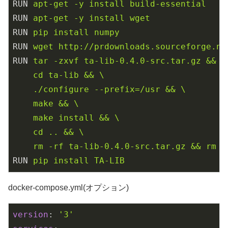
RUN
apt-get -y install build-essential
RUN
apt-get -y install wget
RUN
pip install numpy
RUN
wget http://prdownloads.sourceforge.ne
RUN
tar -zxvf ta-lib-0.4.0-src.tar.gz && \

    cd ta-lib && \

    ./configure --prefix=/usr && \

    make && \

    make install && \

    cd .. && \

    rm -rf ta-lib-0.4.0-src.tar.gz && rm -
RUN
pip install TA-LIB
docker-compose.yml(オプション)
version
: 
'3'