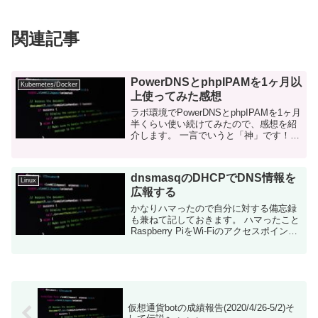
関連記事
PowerDNSとphpIPAMを1ヶ月以
Kubernetes/Docker
上使ってみた感想
ラボ環境でPowerDNSとphpIPAMを1ヶ月
半くらい使い続けてみたので、感想を紹
介します。 一言でいうと「神」です！
PowerDNSとphpIPAMについて Dockerコ
ンテナでの構築方法、連携方法につ...
dnsmasqのDHCPでDNS情報を
Linux
広報する
かなりハマったので自分に対する備忘録
も兼ねて記しておきます。 ハマったこと
Raspberry PiをWi-Fiのアクセスポイント
兼DHCPサーバーにする方法について、
かなり昔に解説しました。 ...
仮想通貨botの成績報告(2020/4/26-5/2)そ