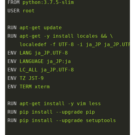
FROM
python:3.7.5-slim
USER
root
RUN
apt-get update
RUN
apt-get -y install locales && \

    localedef -f UTF-8 -i ja_JP ja_JP.UTF-
ENV
LANG ja_JP.UTF-8
ENV
LANGUAGE ja_JP:ja
ENV
LC_ALL ja_JP.UTF-8
ENV
TZ JST-9
ENV
TERM xterm
RUN
apt-get install -y vim less
RUN
pip install --upgrade pip
RUN
pip install --upgrade setuptools