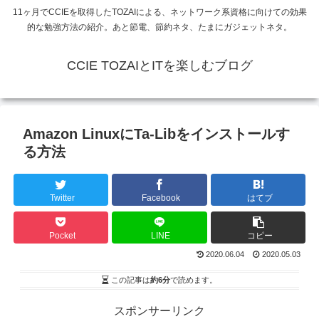
11ヶ月でCCIEを取得したTOZAIによる、ネットワーク系資格に向けての効果
的な勉強方法の紹介。あと節電、節約ネタ、たまにガジェットネタ。
CCIE TOZAIとITを楽しむブログ
Amazon LinuxにTa-Libをインストールす
る方法
Twitter
Facebook
はてブ
Pocket
LINE
コピー
2020.06.04
2020.05.03
この記事は
約6分
で読めます。
スポンサーリンク