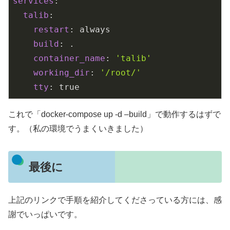
services
:

talib
:

restart
: always

build
: .

container_name
: 
'talib'
working_dir
: 
'/root/'
tty
: true
これで「docker-compose up -d –build」で動作するはずで
す。（私の環境でうまくいきました）
最後に
上記のリンクで手順を紹介してくださっている方には、感
謝でいっぱいです。