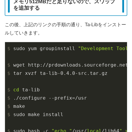
メモリ512MBだと足りないので、スワップ
を追加する
この後、上記のリンクの手順の通り、Ta-Libをインストー
ルしていきます。
$
 sudo yum groupinstall 
"Development Tools
$
 wget http://prdownloads.sourceforge.net/
$
 tar xvzf ta-lib-0.4.0-src.tar.gz
$
cd
 ta-lib
$
 ./configure --prefix=/usr
$
 make
$
 sudo make install
$
 sudo bash -c 
"echo "
/usr/
local
/lib64
" >>