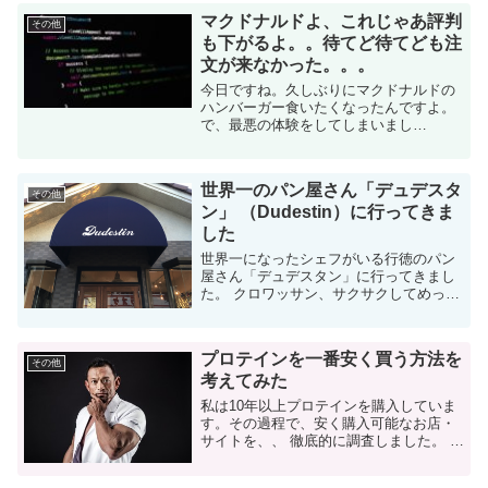
マクドナルドよ、これじゃあ評判
その他
も下がるよ。。待てど待てども注
文が来なかった。。。
今日ですね。久しぶりにマクドナルドの
ハンバーガー食いたくなったんですよ。
で、最悪の体験をしてしまいまし
た・・・ 期待に胸を膨らませて、マック
に行った 最近評判悪いけど、自分は今ま
で嫌な経験もしたことなかったし、ハン
世界一のパン屋さん「デュデスタ
バーガー食いたいし。 ...
その他
ン」 （Dudestin）に行ってきま
した
世界一になったシェフがいる行徳のパン
屋さん「デュデスタン」に行ってきまし
た。 クロワッサン、サクサクしてめっち
ゃ美味しいです！ 世界一のパンを食べら
れる店 店名：BOULANGERIE
Dudestin(ブーランジェ...
プロテインを一番安く買う方法を
その他
考えてみた
私は10年以上プロテインを購入していま
す。その過程で、安く購入可能なお店・
サイトを、、 徹底的に調査しました。 筋
トレをする人にとって、プロテインはラ
ンニングコストです。日々の積み重ね