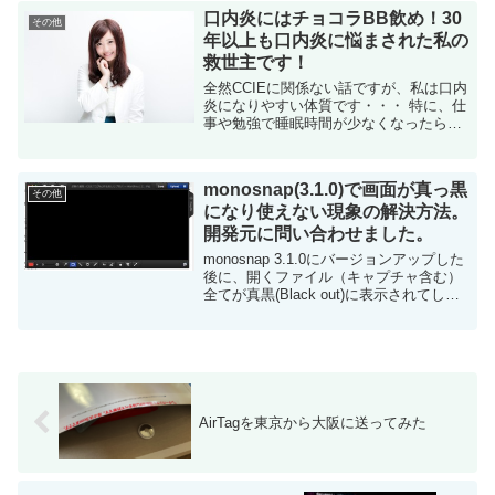
で、結果的に多大な出費となっ...
口内炎にはチョコラBB飲め！30
その他
年以上も口内炎に悩まされた私の
救世主です！
全然CCIEに関係ない話ですが、私は口内
炎になりやすい体質です・・・ 特に、仕
事や勉強で睡眠時間が少なくなったら、
ほぼ確実に口内炎ができます。 ご飯食べ
る時とかは非常につらくて・・・しかも
一度できたら2週間くらいは治らないので
monosnap(3.1.0)で画面が真っ黒
地...
その他
になり使えない現象の解決方法。
開発元に問い合わせました。
monosnap 3.1.0にバージョンアップした
後に、開くファイル（キャプチャ含む）
全てが真黒(Black out)に表示されてしま
い使えないと言う非常に困った状況にな
りました。 前のバージョンだと問題なか
ったのに。。 で、こ...
AirTagを東京から大阪に送ってみた