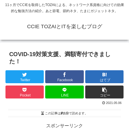
11ヶ月でCCIEを取得したTOZAIによる、ネットワーク系資格に向けての効果
的な勉強方法の紹介。あと節電、節約ネタ、たまにガジェットネタ。
CCIE TOZAIとITを楽しむブログ
COVID-19対策支援、満額寄付できまし
た！
Twitter
Facebook
はてブ
Pocket
LINE
コピー
2021.05.06
この記事は
約1分
で読めます。
スポンサーリンク