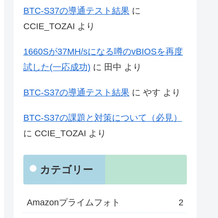
BTC-S37の導通テスト結果
に
CCIE_TOZAI
より
1660Sが37MH/sになる噂のvBIOSを再度
試した(一応成功)
に
田中
より
BTC-S37の導通テスト結果
に
やす
より
BTC-S37の課題と対策について（必見）
に
CCIE_TOZAI
より
カテゴリー
Amazonプライムフォト
2