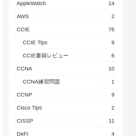
AppleWatch
14
AWS
2
CCIE
76
CCIE Tips
9
CCIE書籍レビュー
6
CCNA
10
CCNA練習問題
1
CCNP
9
Cisco Tips
2
CISSP
11
DeFi
4