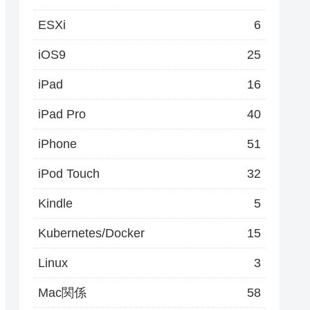
ESXi
6
iOS9
25
iPad
16
iPad Pro
40
iPhone
51
iPod Touch
32
Kindle
5
Kubernetes/Docker
15
Linux
3
Mac関係
58