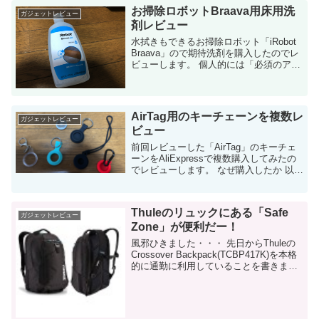
お掃除ロボットBraava用床用洗
ガジェットレビュー
剤レビュー
水拭きもできるお掃除ロボット「iRobot
Braava」ので期待洗剤を購入したのでレ
ビューします。 個人的には「必須のアイ
テムではない」と感じました。 Braava液
体洗剤について 水拭きができるお掃除ロ
ボット「Braa...
AirTag用のキーチェーンを複数レ
ガジェットレビュー
ビュー
前回レビューした「AirTag」のキーチェ
ーンをAliExpressで複数購入してみたの
でレビューします。 なぜ購入したか 以前
の記事で、いかにAir Tagが素晴らしいも
のかを紹介しました。このブログでは
様々なガジェ...
Thuleのリュックにある「Safe
ガジェットレビュー
Zone」が便利だー！
風邪ひきました・・・ 先日からThuleの
Crossover Backpack(TCBP417K)を本格
的に通勤に利用していることを書きまし
た。 Thuleのリュックには「Safe Zone」
というポケットがあるのですが...