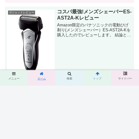
コスパ最強!メンズシェーバーES-
ガジェットレビュー
AST2A-Kレビュー
Amazon限定のパナソニックの電動ひげ
剃り(メンズシェーバー）ES-AST2A-Kを
購入したのでレビューします。 結論とし
ては、非常にいい買い物をしたと思って
います。 性能面でも満足ですし、日々の
朝のひげ剃り時間が大幅に短縮出...
メニュー
ホーム
検索
トップ
サイドバー
THULEのスリングバッグ
ガジェットレビュー
「TLGS-101」のレビュー！
THULEのスリングバッグ「TLGS-101」
を購入したのでレビューします。 このバ
ッグは「GoPro専用」と捉えられがちで
すが、GoPro以外の用途にも使えます。
そもそも私はGoProを持っていません。
その辺も詳しく紹介しま...