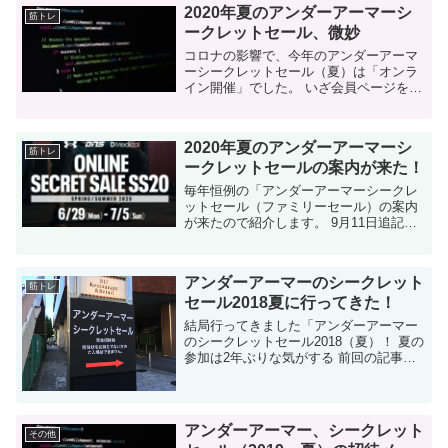
2020年夏のアンダーアーマーシ
筋トレ
ークレットセール、微妙
コロナの影響で、今年のアンダーアーマ
ーシークレットセール（夏）は「オンラ
イン開催」でした。 いざ会員ページを見
てみると・・・通常よりも値段が高すぎ
ると感じました。 今年のシークレットセ
ール（夏）はオンライン開催 ...
2020年夏のアンダーアーマーシ
筋トレ
ークレットセールの案内が来た！
毎年恒例の「アンダーアーマーシークレ
ットセール（ファミリーセール）の案内
が来たので紹介します。 9月11日追記：
五反田TOCメッセの現地セールにも実際
に行ってきました！ 今年はなんと！五反
田TOCビルではな...
アンダーアーマーのシークレット
筋トレ
セール2018夏に行ってきた！
結局行ってきました「アンダーアーマー
のシークレットセール2018（夏）！ 夏の
参加は2年ぶりな気がする 前回の記事は
こちらを参照してください。 今年は行こ
うかどうか最後まで迷いました。という
のも年々参加人数...
アンダーアーマー、シークレット
その他