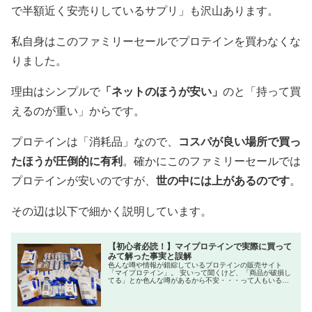
で半額近く安売りしているサプリ」も沢山あります。
私自身はこのファミリーセールでプロテインを買わなくな
りました。
理由はシンプルで
「ネットのほうが安い」
のと「持って買
えるのが重い」からです。
プロテインは「消耗品」なので、
コスパが良い場所で買っ
たほうが圧倒的に有利
。確かにこのファミリーセールでは
プロテインが安いのですが、
世の中には上があるのです
。
その辺は以下で細かく説明しています。
【初心者必読！】マイプロテインで実際に買って
みて解った事実と誤解
色んな噂や情報が錯綜しているプロテインの販売サイト
「マイプロテイン」。 安いって聞くけど、「商品が破損し
てる」とか色んな噂があるから不安・・・って人もいるか
と思います。 今回、家のプロテインがなくなったので、実
際にプロテ...