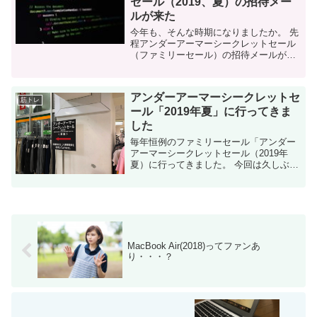
セール（2019、夏）の招待メー
ルが来た
今年も、そんな時期になりましたか。 先
程アンダーアーマーシークレットセール
（ファミリーセール）の招待メールが来
ました。 アンダーアーマーシークレット
セールについて 俗に言う「ファミリーセ
ール」と同様のイベントです。 ...
アンダーアーマーシークレットセ
筋トレ
ール「2019年夏」に行ってきま
した
毎年恒例のファミリーセール「アンダー
アーマーシークレットセール（2019年
夏）に行ってきました。 今回は久しぶり
の最終日です。 久しぶりの最終日 5年以
上連続で参加している、アンダーアーマ
ーのシークレットセール。 通...
MacBook Air(2018)ってファンあ
り・・・？