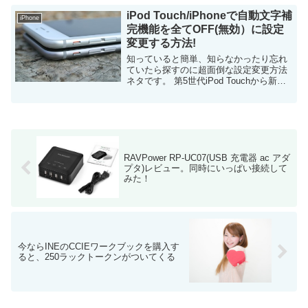
ットには「出来る」との記載があるの
に...
iPod Touch/iPhoneで自動文字補
iPhone
完機能を全てOFF(無効）に設定
変更する方法!
知っていると簡単、知らなかったり忘れ
ていたら探すのに超面倒な設定変更方法
ネタです。 第5世代iPod Touchから新
iPod Touch(第6世代)に変更してから、ハ
ード的には非常に（本当に非常に！！）
満足しています。 ...
RAVPower RP-UC07(USB 充電器 ac アダ
プタ)レビュー。同時にいっぱい接続して
みた！
今ならINEのCCIEワークブックを購入す
ると、250ラックトークンがついてくる