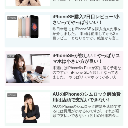
してもらう人には有用な記事かと。 これ
までの経緯 詳細は以下の記事を見てもら
った方がいいかと思います。 ...
iPhoneSE購入2日目レビュー!小
iPhone
さいってやっぱりいい！
昨日幸運にもiPhoneSEを購入出来た事を
紹介しました。 本日は使用してから2日
目レビューとなりますが、結論から言う
と、大満足です！ スマホが小さいってサ
イコー！ iPhone5c/iPhone6/iPad/iP...
iPhoneSEが欲しい！やっぱりス
iOS9
マホは小さい方が良い！
来週にはiPhone6s Plusが家に届く予定な
のですが、iPhone SEも欲しくなってき
ました。 やっぱりスマホって小さい方が
色々便利です！ iPhoneSEが欲しい理由
デバイスが小さい これが一番魅力を感じ
てる...
AUのiPhoneのシムロック解除費
iPhone
用は店頭で支払いできない!
AUのiPhoneのシムロック解除を店頭です
るには費用がかかるのですが、それが店
頭で支払いできない（翌月の利用料金と
同時支払い）ことが分りました。 店員さ
んに何度も何度も確認した結果です。 ネ