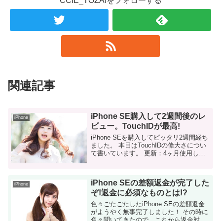
CCIE_TOZAIをフォローする
関連記事
iPhone SE購入して2週間後のレ
iPhone
ビュー。TouchIDが最高!
iPhone SEを購入してピッタリ2週間経ち
ました。 本日はTouchIDの偉大さについ
て書いています。 更新：4ヶ月使用した
感想を記事にしました！基本的に考えは
変わっていません。最高のスマホです！
iPho...
iPhone SEの差額返金が完了した
iPhone
ぞ!返金に必須なものとは!?
色々ごたごたしたiPhone SEの差額返金
がようやく無事完了しました！ その時に
色々聞いてきたので、これから返金対応