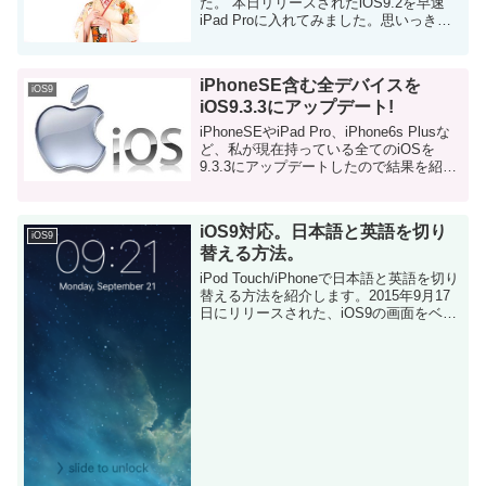
た。 本日リリースされたiOS9.2を早速
iPad Proに入れてみました。思いっきり
人柱ですね（笑） iPad ProのOSバージョ
ンアップは初めてなので、念のため手
順...
iPhoneSE含む全デバイスを
iOS9
iOS9.3.3にアップデート!
iPhoneSEやiPad Pro、iPhone6s Plusな
ど、私が現在持っている全てのiOSを
9.3.3にアップデートしたので結果を紹介
します。 いつもの人柱コーナーです。 結
論からいうと、全てのデバイスで、急に
起動出来な...
iOS9対応。日本語と英語を切り
iOS9
替える方法。
iPod Touch/iPhoneで日本語と英語を切り
替える方法を紹介します。2015年9月17
日にリリースされた、iOS9の画面をベー
スにしています。 iOSは他言語対応をか
なりの精度で実現されているので、殆ど
の言語に各メッセージを...