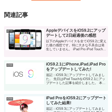
関連記事
AppleデバイスをiOS9.2にアップ
iOS9
デートして2日経過後の感想
以下のAppleデバイスを全てiOS9.2に変え
た後の感想です。特に大きな不具合は発
生していません。 iPad Pro iPod Touch第
5世代 iPod Touch第6世代 iPad Mini
Retina(第2世...
iOS9.2.1にiPhone,iPad,iPad Pro
iOS9
をアップデートしてみた!
追記：iOS9.3にアップデートしてみまし
た。 先日はiPod TouchをiOS9.2.1にアッ
プデートした記事を紹介しました。 本日
は、私が持っている残りのiOSデバイス
を全てiOS9.2.1にアップ...
iPad ProをiOS9.2にアップデート
iOS9
してみた結果!
追記：iOS9.3にアップデートしてみまし