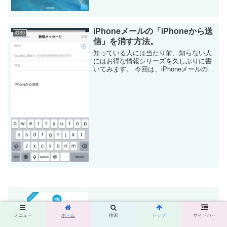
iPhoneメールの「iPhoneから送
iOS9
信」を消す方法。
知っている人には当たり前、知らない人
にはお得な情報シリーズを久しぶりに書
いてみます。 今回は、iPhoneメールの最
後に自動的に追加される「iPhoneから送
信」を消す方法です。 なぜか、自動的に
追加されるアイツ・・・ 私...
メニュー
ホーム
検索
トップ
サイドバー
Anker PowerPort 10レビュー。大は小を
兼ねる、安心感が半端ない！