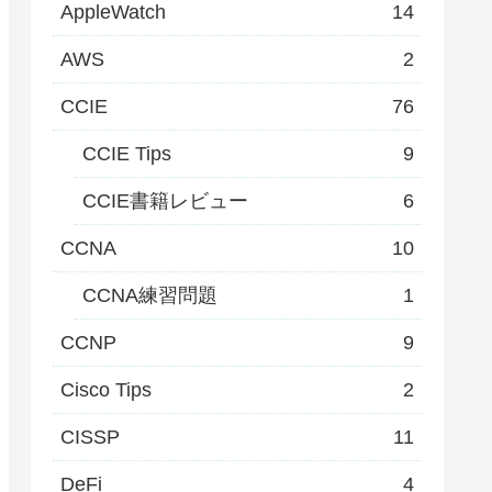
AppleWatch
14
AWS
2
CCIE
76
CCIE Tips
9
CCIE書籍レビュー
6
CCNA
10
CCNA練習問題
1
CCNP
9
Cisco Tips
2
CISSP
11
DeFi
4