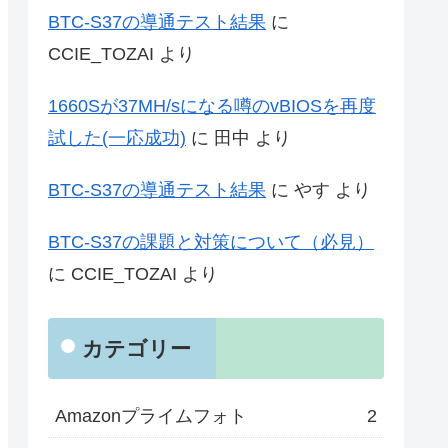
BTC-S37の導通テスト結果
に
CCIE_TOZAI
より
1660Sが37MH/sになる噂のvBIOSを再度
試した(一応成功)
に
田中
より
BTC-S37の導通テスト結果
に
やす
より
BTC-S37の課題と対策について（必見）
に
CCIE_TOZAI
より
カテゴリー
Amazonプライムフォト
2