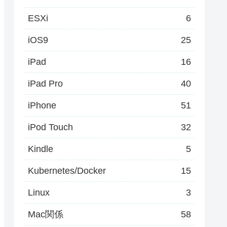
ESXi
6
iOS9
25
iPad
16
iPad Pro
40
iPhone
51
iPod Touch
32
Kindle
5
Kubernetes/Docker
15
Linux
3
Mac関係
58