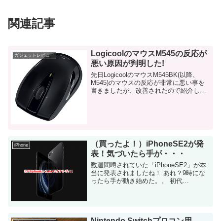
関連記事
LogicoolのマウスM545の反応が
ガジェットレビュー
悪い原因が判明した!
先日LogicoolのマウスM545BK(以降、
M545)のマウスの反応が非常に悪い事を
書きましたが、改善されたので紹介しま
す。 結論から言うと完全に私の環境依存
でした。お騒がせしてすいません。 でも
同様に困っている人がいるかも...
（買ったよ！）iPhoneSE2が発
iPhone
表！気づいたら手が・・・
数週間噂されていた「iPhoneSE2」が本
当に発表されましたね！ あれ？9時にな
ったら手が動き始めた。。 初代
iPhoneSEは最高だった 私も数年使い倒
しました。 あのサイズ、「こんなんで良
いんだよ！」って感じの...
Nintendo Switchプロコン用