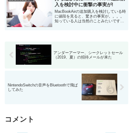
入を検討中に衝撃の事実が!
MacBookAirの追加購入を検討している時
に値段を見ると、驚きの事実が。。。。
知っている人は当然のことみたいです
ね。。 持ち運び用にMacBookAirの追加
購入を考えてます 最近、仕事で出張に行
く事が多い。 出張には会社貸与...
アンダーアーマー、シークレットセール
（2019、夏）の招待メールが来た
NintendoSwitchの音声をBluetoothで飛ば
してみた
コメント