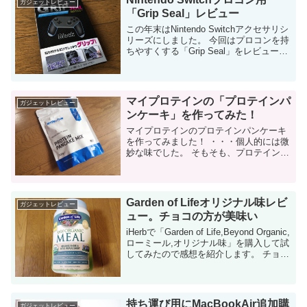
ガジェットレビュー
「Grip Seal」レビュー
この年末はNintendo Switchアクセサリシ
リーズにしました。 今回はプロコンを持
ちやすくする「Grip Seal」をレビューし
ます。 以前紹介したシリコンカバーより
も断然オススメです。 「Grip Seal」...
マイプロテインの「プロテインパ
ガジェットレビュー
ンケーキ」を作ってみた！
マイプロテインのプロテインパンケーキ
を作ってみました！ ・・・個人的には微
妙な味でした。 そもそも、プロテインパ
ンケーキって？ 私は筋トレ＆ダイエット
をしているのですが、脂肪を削減しつつ
筋肉を維持するために、プロテインを
飲...
Garden of Lifeオリジナル味レビ
ガジェットレビュー
ュー。チョコの方が美味い
iHerbで「Garden of Life,Beyond Organic,
ローミール,オリジナル味」を購入して試
してみたので感想を紹介します。 チョコ
レートカカオ味と同様に、決して美味し
くはないのですが、健康に良いのは間違
いなさそう。...
持ち運び用にMacBookAir追加購
ガジェットレビュー