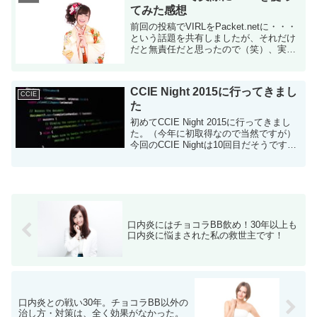
てみた感想
前回の投稿でVIRLをPacket.netに・・・
という話題を共有しましたが、それだけ
だと無責任だと思ったので（笑）、実際
に使ってみた感想を紹介します。もしか
したら、英語でも後ほど同記事をポスト
するかもです。 最近Twitterでも私...
CCIE Night 2015に行ってきまし
CCIE
た
初めてCCIE Night 2015に行ってきまし
た。（今年に初取得なので当然ですが）
今回のCCIE Nightは10回目だそうです。
（個人的に）有名なCCIEの為久さんもい
らっしゃいまして、乾杯のスピーチを担
当されていました。CC...
口内炎にはチョコラBB飲め！30年以上も
口内炎に悩まされた私の救世主です！
口内炎との戦い30年。チョコラBB以外の
治し方・対策は、全く効果がなかった。