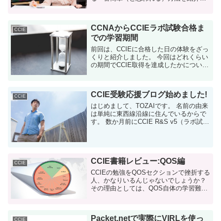
ます。 CiscoのVIRLページに書いている
もの以外にも、手順があるんです。
Packet.ne...
CCNAからCCIEラボ試験合格ま
CCIE
での学習期間
前回は、CCIEに合格した日の体験をざっ
くりと紹介しました。 今回はどれくらい
の期間でCCIE取得を達成したかについて
紹介します。 結論から言うと、CCNAの
勉強を開始してからおよそ11ヶ月でし
た。 これは勉強時間ではなく...
CCIE受験応援ブログ始めました!
CCIE
はじめまして、TOZAIです。 名前の由来
は単純に東西線沿線に住んでいるからで
す。 数か月前にCCIE R&S v5（ラボ試
験）に合格したのですが、最近まで合格
した事実が信じられませんでした。そろ
そろ現実だと信じ...
CCIE書籍レビュー:QOS編
CCIE
CCIEの勉強をQOSセクションで挫折する
人、かなりいるんじゃないでしょうか？
その理由としては、QOS自体の学習難易
度もあるのですが、知らない分野をゼロ
から学ぶ労力の多さがあると思います。
OSPFとかL2テクノロジーとかはC...
Packet.netで実際にVIRLを使っ
CCIE