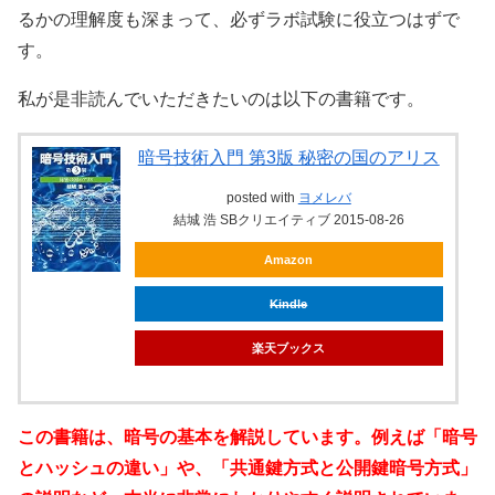
るかの理解度も深まって、必ずラボ試験に役立つはずで
す。
私が是非読んでいただきたいのは以下の書籍です。
暗号技術入門 第3版 秘密の国のアリス
posted with
ヨメレバ
結城 浩 SBクリエイティブ 2015-08-26
Amazon
Kindle
楽天ブックス
この書籍は、暗号の基本を解説しています。例えば「暗号
とハッシュの違い」や、「共通鍵方式と公開鍵暗号方式」