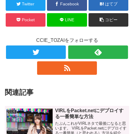
Twitter
Facebook
はてブ
Pocket
LINE
コピー
CCIE_TOZAIをフォローする
関連記事
VIRLをPacket.netにデプロイす
CCIE
る一番簡単な方法
たぶんこれがVIRLネタで最後になると思
います。 VIRLをPacket.netにデプロイす
る一番簡単（と思われる）方法を紹介し