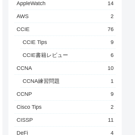
AppleWatch
14
AWS
2
CCIE
76
CCIE Tips
9
CCIE書籍レビュー
6
CCNA
10
CCNA練習問題
1
CCNP
9
Cisco Tips
2
CISSP
11
DeFi
4