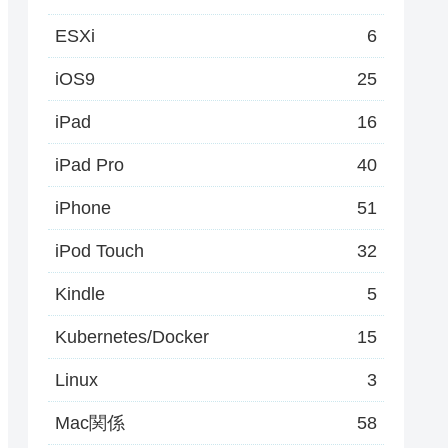
ESXi
6
iOS9
25
iPad
16
iPad Pro
40
iPhone
51
iPod Touch
32
Kindle
5
Kubernetes/Docker
15
Linux
3
Mac関係
58