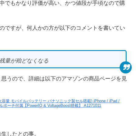
ーの中でもかなり評価が高い、かつ値段が手頃なので購
かるのですが、何人かの方が以下のコメントを書いてい
ら残量が殆どなくなる
と思うので、詳細は以下のアマゾンの商品ページを見
ポート 超大容量 モバイルバッテリー パナソニック製セル搭載) iPhone / iPad /
ポーチ付属【PowerIQ & VoltageBoost搭載】 A1271011
発生したとの事。