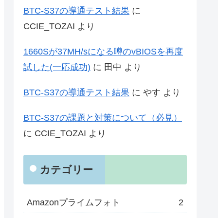
BTC-S37の導通テスト結果
に
CCIE_TOZAI
より
1660Sが37MH/sになる噂のvBIOSを再度
試した(一応成功)
に
田中
より
BTC-S37の導通テスト結果
に
やす
より
BTC-S37の課題と対策について（必見）
に
CCIE_TOZAI
より
カテゴリー
Amazonプライムフォト
2