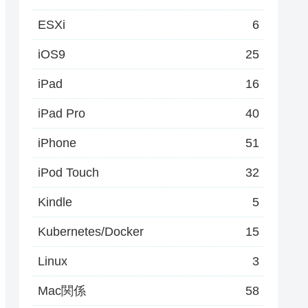
ESXi
6
iOS9
25
iPad
16
iPad Pro
40
iPhone
51
iPod Touch
32
Kindle
5
Kubernetes/Docker
15
Linux
3
Mac関係
58