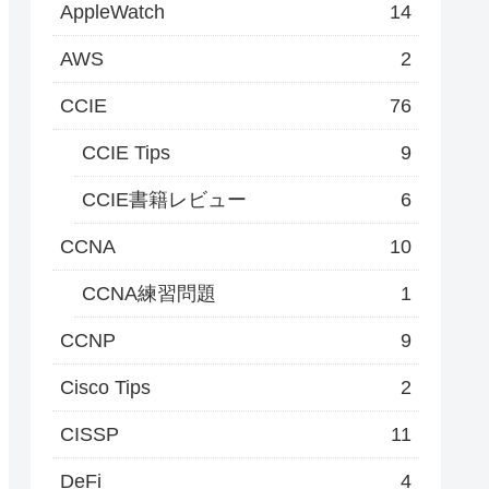
AppleWatch
14
AWS
2
CCIE
76
CCIE Tips
9
CCIE書籍レビュー
6
CCNA
10
CCNA練習問題
1
CCNP
9
Cisco Tips
2
CISSP
11
DeFi
4