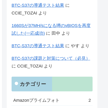
BTC-S37の導通テスト結果
に
CCIE_TOZAI
より
1660Sが37MH/sになる噂のvBIOSを再度
試した(一応成功)
に
田中
より
BTC-S37の導通テスト結果
に
やす
より
BTC-S37の課題と対策について（必見）
に
CCIE_TOZAI
より
カテゴリー
Amazonプライムフォト
2