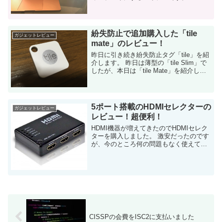
想像以上に満足感が高いです。
DuetDisplayの数倍良い！ Duet Display...
紛失防止で追加購入した「tile
ガジェットレビュー
mate」のレビュー！
昨日に引き続き紛失防止タグ「tile」を紹
介します。 昨日は薄型の「tile Slim」で
したが、本日は「tile Mate」を紹介しま
す。 tile Mateとは？ そもそもtileについ
てですが、これは財布などに入れる...
5ポート搭載のHDMIセレクターの
ガジェットレビュー
レビュー！超便利！
HDMI機器が増えてきたのでHDMIセレク
ターを購入しました。 激安だったのです
が、今のところ何の問題もなく使えてい
ます。 というか、めっちゃ便利です！ 購
入の動機 我が家のテレビは、10年以上前
に購入したテレビ（プ...
CISSPの会費をISC2に支払いました