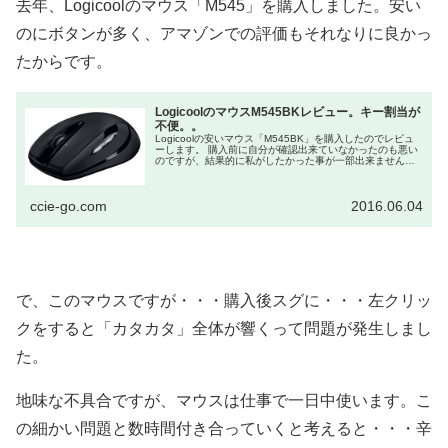
去年、Logicoolのマウス「M545」を購入しました。安い
のにボタンが多く、アマゾンでの評価もそれなりに良かっ
たからです。
LogicoolのマウスM545BKレビュー。キー割当が
不便。。
Logicoolの安いマウス「M545BK」を購入したのでレビュ
ーします。 購入前に自分が確認出来ていなかったのも悪い
のですが、結果的に私がしたかった事が一部出来ませんで
した。。。 マウスの購入を考えた理由 私はプライベー...
ccie-go.com
2016.06.04
で、このマウスですが・・・購入後スグに・・・左クリッ
クをすると「カタカタ」全体が響くって問題が発生しまし
た。
地味な不具合ですが、マウスは仕事で一日中使います。こ
の細かい問題と数時間付き合っていくと考えると・・・辛