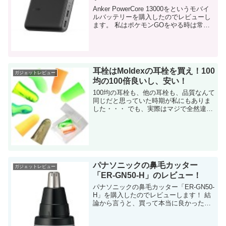
Anker PowerCore 13000をというモバイ
ルバッテリーを購入したのでレビューし
ます。 私はポケモンGOをやる時は常に
持って移動しています。これだけの容量
があれば、間違いなく一日持ちます。以
下で「充電速度が・・・」と記載し...
耳栓はMoldexの耳栓を買え！100
ガジェットレビュー
均の100倍良いし、安い！
100均の耳栓も、他の耳栓も、品質なんて
同じだと思っていた時期が私にもありま
した・・・ でも、実際はマジで全然違い
ます。わずか50円程度の差なのに。 周り
の音が少し気になる環境にいる。でも、
まぁいいかと思っている人。必見です。
...
パナソニックの鼻毛カッター
ガジェットレビュー
「ER-GN50-H」のレビュー！
パナソニックの鼻毛カッター「ER-GN50-
H」を購入したのでレビューします！ 結
論から言うと、買って本当に良かったで
す・・・ 男の最大の敵「鼻毛」 私の体毛
で一番濃いのが「鼻毛」です。 胸毛とか