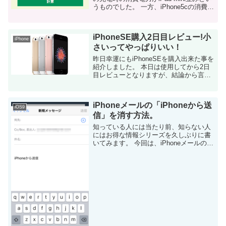
うものでした。 一方、iPhone5cの消費電
力は約半分の5w程度でした。 そうなる
と、当然他のiPhone5cの消費電力...
iPhoneSE購入2日目レビュー!小
iPhone
さいってやっぱりいい！
昨日幸運にもiPhoneSEを購入出来た事を
紹介しました。 本日は使用してから2日
目レビューとなりますが、結論から言う
と、大満足です！ スマホが小さいってサ
イコー！ iPhone5c/iPhone6/iPad/iP...
iPhoneメールの「iPhoneから送
iOS9
信」を消す方法。
知っている人には当たり前、知らない人
にはお得な情報シリーズを久しぶりに書
いてみます。 今回は、iPhoneメールの最
後に自動的に追加される「iPhoneから送
信」を消す方法です。 なぜか、自動的に
追加されるアイツ・・・ 私...