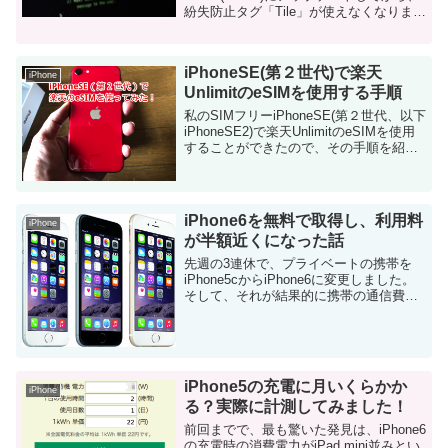
紛失防止タグ「Tile」が使えなくなりまし
た。 その対処法を含めて紹介します。 そ
もそも「Tile」とは？ スマホと連携して
使用できる「紛失防止...
iPhoneSE(第２世代)で楽天
iPhone
UnlimitのeSIMを使用する手順
私のSIMフリーiPhoneSE(第２世代、以下
iPhoneSE2)で楽天UnlimitのeSIMを使用
することができたので、その手順を紹介
します。 物理SIMからeSIMに変更するの
にかかった所要時間は2分程度でした。
※記事執筆時点...
iPhone6を無料で取得し、利用料
iPhone
が半額近くになった話
先週の3連休で、プライベートの携帯を
iPhone5cからiPhone6に変更しました。
そして、それが結果的に携帯の通信費を
半額程度に抑える事になりました。 AU
からドコモにMNP そもそも、私はAUの
iPhone5cを持っていま...
iPhone5の充電に月いくらかか
iPhone
る？実際に計測してみました！
前回までで、最も驚いた発見は、iPhone6
の充電時の消費電力がiPad mini並みとい