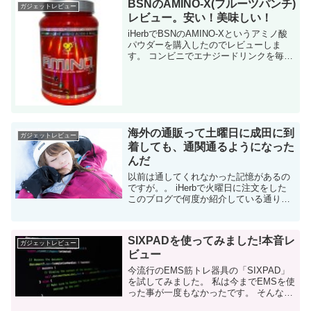
BSNのAMINO-X(フルーツパンチ)
ガジェットレビュー
レビュー。安い！美味しい！
iHerbでBSNのAMINO-Xというアミノ酸
パウダーを購入したのでレビューしま
す。 コンビニでエナジードリンクを毎回
買うよりも断然オススメです! 購入動機。
安いのにアミノ酸の量が圧倒的に多い！
実は、私は先日「アミノバ...
海外の通販って土曜日に成田に到
ガジェットレビュー
着しても、通関通るようになった
んだ
以前は通してくれなかった記憶があるの
ですが。。 iHerbで火曜日に注文をした
このブログで何度か紹介している通り、
MRPやプロテインはiHerbで購入する事が
習慣になりました。どう考えてもiHerbで
の注文が最も安いので。 ...
SIXPADを使ってみました!本音レ
ガジェットレビュー
ビュー
今流行のEMS筋トレ器具の「SIXPAD」
を試してみました。 私は今までEMSを使
った事が一度もなかったです。 そんな初
心者が、実際に使ってみた正直な感想を