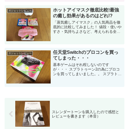
書いてみます。 追記： 2017年5月に発売
された最新のシッ...
ホットアイマスク徹底比較!最強
ガジェットレビュー
の癒し効果があるのはどれ!?
「蒸気癒しアイマスク」の人気商品を徹
底的に比較してみました！ 値段・使いや
すさ・気持ちよさなど、考えられる全て
の要素を具体的に比較したので、自分の
利用シーンに最適なホットアイマスクを
選定する参考になれば幸いです。 結論だ
け知りた...
任天堂Switchのプロコンを買っ
ガジェットレビュー
てしまった・・・
基本ゲームはそれ程しないのです
が・・・ スプラトゥーン2の為にプロコ
ンを買ってしまいました。。 スプラトゥ
ーン2から始めたのですが 面白いです
ね！ 私は初日にダウンロードで購入しま
した。任天堂Switchはマリオカー...
スレンダートーンを購入したので感想と
レビューを書きます（本音）