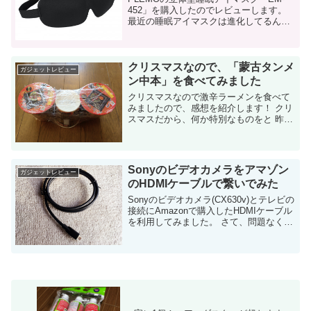
452」を購入したのでレビューします。
最近の睡眠アイマスクは進化してるんで
すねー。 出張用に購入 最近、国内・海外
問わずに出張が多くなってきています。
決してVCPとかCCIEを取得...
クリスマスなので、「蒙古タンメ
ガジェットレビュー
ン中本」を食べてみました
クリスマスなので激辛ラーメンを食べて
みましたので、感想を紹介します！ クリ
スマスだから、何か特別なものをと 昨日
のクリスマスイブは家族で食事。 久しぶ
りにドンペリをオープンしてエンジョイ
しました！ で、今日も何か...
Sonyのビデオカメラをアマゾン
ガジェットレビュー
のHDMIケーブルで繋いでみた
Sonyのビデオカメラ(CX630v)とテレビの
接続にAmazonで購入したHDMIケーブル
を利用してみました。 さて、問題なく画
面に表示出来たのでしょうか？ 実家に帰
る時に、ビデオカメラのHDMIケーブルを
忘れた・・ 年...