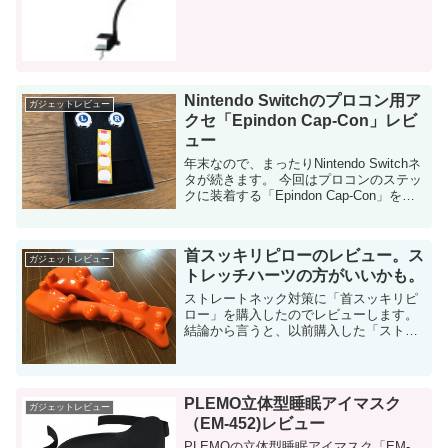
した」商品を紹介します。 BESTEKの
iPadスタンドBTIH130です。 実際に購入
したのは去年です 申し訳な...
Nintendo Switchのプロコン用ア
ガジェットレビュー
クセ「Epindon Cap-Con」レビ
ュー
年末なので、まったりNintendo Switchネ
タが続きます。 今回はプロコンのステッ
クに装着する「Epindon Cap-Con」を試
してみました。 プロコンのスティック操
作の為に購入 先日はNintendo Swi...
首スッキリピローのレビュー。ス
ガジェットレビュー
トレッチハーツの方がいいかも。
ストレートネック対策に「首スッキリピ
ロー」を購入したのでレビューします。
結論から言うと、以前購入した「ストレ
ッチハーツ」の方が刺激は強いと思いま
した。 購入の動機 肩こりがひどくなって
きたからです！ 最近、...
PLEMO立体型睡眠アイマスク
ガジェットレビュー
（EM-452)レビュー
PLEMOの立体型睡眠アイマスク「EM-