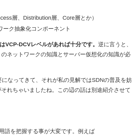
ss層、Distribution層、Core層とか）
のネットワーク抽象化コンポーネント
化はVCP-DCVレベルがあれば十分です。
逆に言うと、
りのネットワークの知識とサーバー仮想化の知識が必
要になってきて、それが私の見解ではSDNの普及を妨
がそれちゃいましたね。この辺の話は別途紹介させて
初は用語を把握する事が大変です。例えば