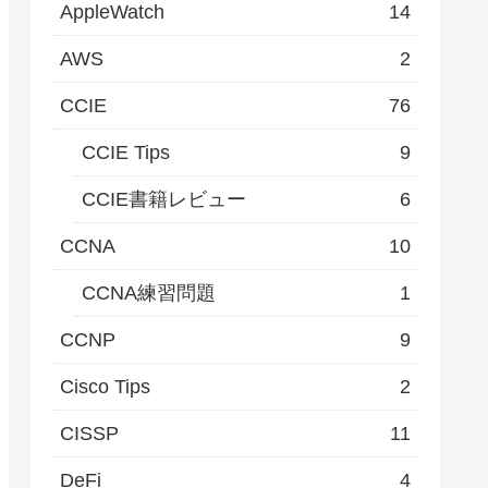
AppleWatch
14
AWS
2
CCIE
76
CCIE Tips
9
CCIE書籍レビュー
6
CCNA
10
CCNA練習問題
1
CCNP
9
Cisco Tips
2
CISSP
11
DeFi
4