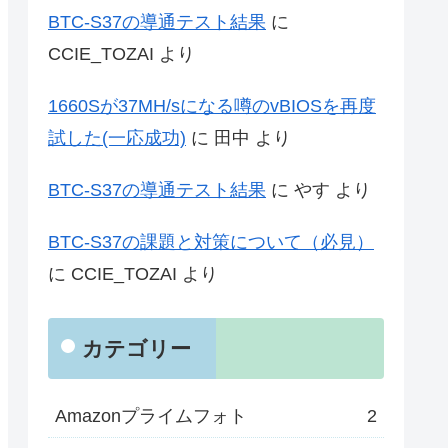
BTC-S37の導通テスト結果
に
CCIE_TOZAI
より
1660Sが37MH/sになる噂のvBIOSを再度
試した(一応成功)
に
田中
より
BTC-S37の導通テスト結果
に
やす
より
BTC-S37の課題と対策について（必見）
に
CCIE_TOZAI
より
カテゴリー
Amazonプライムフォト
2