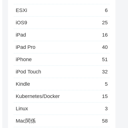
ESXi
6
iOS9
25
iPad
16
iPad Pro
40
iPhone
51
iPod Touch
32
Kindle
5
Kubernetes/Docker
15
Linux
3
Mac関係
58