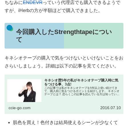
ちなみに
ENDEVR
っていう代理店でも購入できるようで
すが、iHerbの方が半額ほどで購入できました。
今回購入したStrengthtapeについ
て
キネシオテープの購入で気をつけないといけないことをお
さらいしましょう。詳細は以下の記事を見てください。
キネシオ歴5年の私がキネシオテープ購入時に気
をつける事、3点!
この記事では私がキネシオテープを5年以上使い続けてき
て、購入前に気をつけるポイントを紹介します。 キネシオ
テープとは？ 恐らくこの記事を読んでいる方は知っている
と思うので、詳細は割愛します。 要するに、普通のテーピ
ングは痛...
ccie-go.com
2016.07.10
肌色を買え！色付きは結局使えるシーンが少なくて