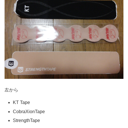
左から
KT Tape
CobraXionTape
StrengthTape