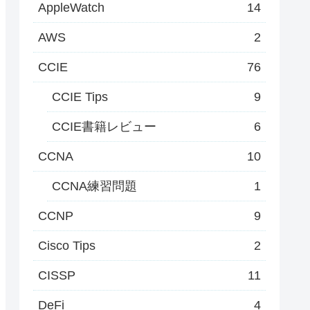
AppleWatch
14
AWS
2
CCIE
76
CCIE Tips
9
CCIE書籍レビュー
6
CCNA
10
CCNA練習問題
1
CCNP
9
Cisco Tips
2
CISSP
11
DeFi
4