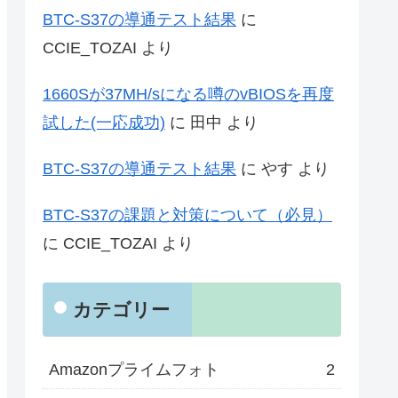
BTC-S37の導通テスト結果
に
CCIE_TOZAI
より
1660Sが37MH/sになる噂のvBIOSを再度
試した(一応成功)
に
田中
より
BTC-S37の導通テスト結果
に
やす
より
BTC-S37の課題と対策について（必見）
に
CCIE_TOZAI
より
カテゴリー
Amazonプライムフォト
2