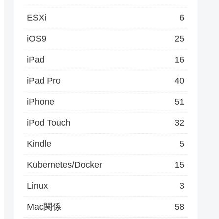
ESXi
6
iOS9
25
iPad
16
iPad Pro
40
iPhone
51
iPod Touch
32
Kindle
5
Kubernetes/Docker
15
Linux
3
Mac関係
58