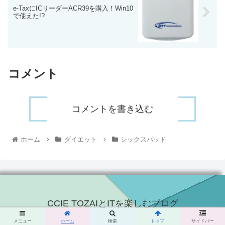
e-TaxにICリーダーACR39を購入！Win10
で使えた!?
コメント
コメントを書き込む
ホーム
ダイエット
シックスパッド
CCIE TOZAIとITを楽しむブログ
© 2015 CCIE TOZAIとITを楽しむブログ.
メニュー
ホーム
検索
トップ
サイドバー