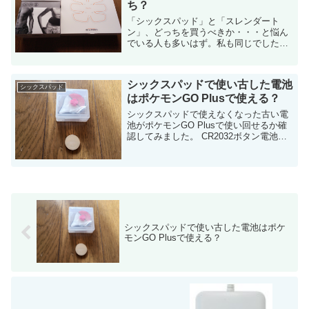
ち？
「シックスパッド」と「スレンダート
ン」、どっちを買うべきか・・・と悩ん
でいる人も多いはず。私も同じでした。
結局私はシックスパッドとスレンダート
ーンを両方購入し、比較してみました。
実際に使用した結果を踏まえ、どちらが
シックスパッドで使い古した電池
お勧めかを...
シックスパッド
はポケモンGO Plusで使える？
シックスパッドで使えなくなった古い電
池がポケモンGO Plusで使い回せるか確
認してみました。 CR2032ボタン電池、
使い回せる？ 昔はよくやりましたよね。
電池の使い回し。 例えばミニ四駆。単三
電池を4つ使いました。しか...
シックスパッドで使い古した電池はポケ
モンGO Plusで使える？