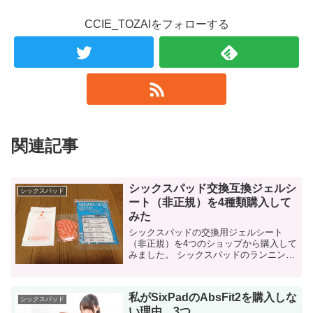
CCIE_TOZAIをフォローする
関連記事
シックスパッド交換互換ジェルシ
シックスパッド
ート（非正規）を4種類購入して
みた
シックスパッドの交換用ジェルシート
（非正規）を4つのショップから購入して
みました。 シックスパッドのランニング
コストについて 先日紹介したとおり、ダ
イエットの一環でシックスパッド（アブ
フィット）を購入しました。 こ...
私がSixPadのAbsFit2を購入しな
シックスパッド
い理由、3つ。