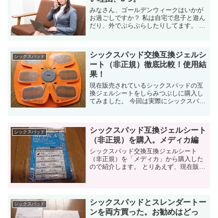
みなさん、ゴールデンウィークはいかが
お過ごしですか？ 私は自宅で息子と遊ん
だり、外でぶらぶらしたりしてます。 さ
て、先日SixPadの最新EMSマシン
「AbsFit2」が登場しました。それ以外に
も色々出たみたいですが、やはりEM...
シックスパッド交換互換ジェルシ
シックスパッド
ート（非正規）徹底比較！使用結
果！
現在販売されているシックスパッドの互
換ジェルシートをしらみつぶしに購入し
てみました。 今回は実際にシックスパッ
ドで試してみた結果を紹介します。 ※互
換ジェルシートを使用すると、シックス
パッドのサポート外になります。また、
シックスパッド互換ジェルシート
利用にお...
シックスパッド
（非正規）を購入。メディカ編
シックスパッド交換互換ジェルシート
（非正規）を「メディカ」から購入した
ので紹介します。 とりあえず、現在販売
されているシックスパッド互換ジェルシ
ートをしらみつぶし購入してみた企画の
一部です。 ※互換ジェルシートを使用す
る...
シックスパッドとスレンダートー
シックスパッド
ンを両方買った。お勧めはどっ