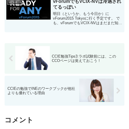
vForumでもVCIX-NVは冷遇され
SDN,VCIX
てるっぽい
明日（というか、もう今日か）に
vForum2015 Tokyoに行く予定です。 で
も、vForumでもVCIX-NVはまだまだ知名
度は低そう。半分冗談ですが。 vForum
とは？ このブログに来てこの記事を読ん
でいる方は既にご存知...
CCIE勉強Tips3:ラボ試験前には、この
CCOページは覚えておこう！
CCIEの勉強でINEのワークブックが他社
よりも優れている理由
コメント