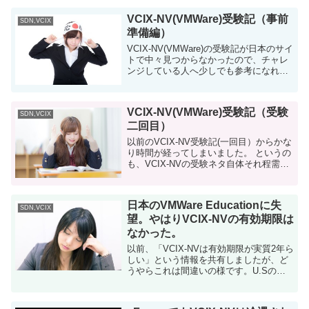
「SDNとは何ですか？」と聞かれた時に
VCIX-NV(VMWare)受験記（事前
答え...
SDN,VCIX
準備編）
VCIX-NV(VMWare)の受験記が日本のサイ
トで中々見つからなかったので、チャレ
ンジしている人へ少しでも参考になれば
と思い、記事を書いてみました。 私はこ
の試験に一度落ちて、結果的に2回目で合
格しています。今回の記事は私の受験
VCIX-NV(VMWare)受験記（受験
記...
SDN,VCIX
二回目）
以前のVCIX-NV受験記(一回目）からかな
り時間が経ってしまいました。 というの
も、VCIX-NVの受験ネタ自体それ程需要
がないかなと思ったので、そんなに記事
を書くモチベーションが上がらなかった
んですよね。 二回目自体はそれ程...
日本のVMWare Educationに失
SDN,VCIX
望。やはりVCIX-NVの有効期限は
なかった。
以前、「VCIX-NVは有効期限が実質2年ら
しい」という情報を共有しましたが、ど
うやらこれは間違いの様です。U.Sの
VMWare Learningに確認しました。 一
方、日本のEducation部門はメールで問い
合わせても一切返信があ...