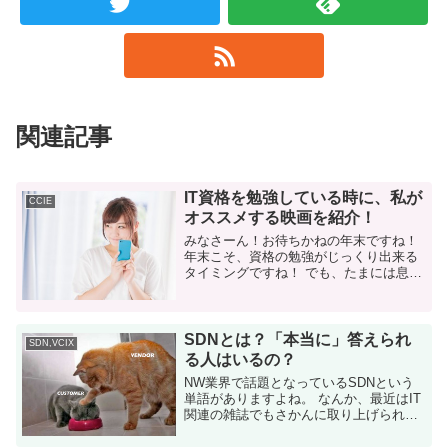
関連記事
IT資格を勉強している時に、私が
CCIE
オススメする映画を紹介！
みなさーん！お待ちかねの年末ですね！
年末こそ、資格の勉強がじっくり出来る
タイミングですね！ でも、たまには息抜
きも大事です。 てことで、今日はゆるネ
タです。 たまには息抜きも大事だよ
CCNA/CCNP/CISS...
SDNとは？「本当に」答えられ
SDN,VCIX
る人はいるの？
NW業界で話題となっているSDNという
単語がありますよね。 なんか、最近はIT
関連の雑誌でもさかんに取り上げられた
り、いかにも「流行ってます！乗り遅れ
るな！」的な感じがあります。 でも、