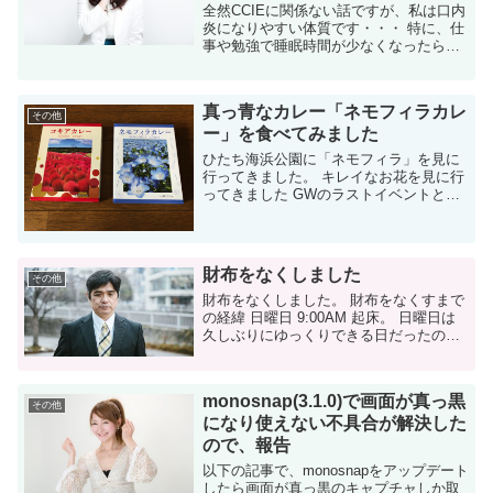
全然CCIEに関係ない話ですが、私は口内
炎になりやすい体質です・・・ 特に、仕
事や勉強で睡眠時間が少なくなったら、
ほぼ確実に口内炎ができます。 ご飯食べ
る時とかは非常につらくて・・・しかも
一度できたら2週間くらいは治らないので
真っ青なカレー「ネモフィラカレ
地...
その他
ー」を食べてみました
ひたち海浜公園に「ネモフィラ」を見に
行ってきました。 キレイなお花を見に行
ってきました GWのラストイベントとし
て、ひたち海浜公園に行ってきました。
テレビのお天気ニュースのバックグラウ
ンドでよく表示されてる、あの「青い
花...
財布をなくしました
その他
財布をなくしました。 財布をなくすまで
の経緯 日曜日 9:00AM 起床。 日曜日は
久しぶりにゆっくりできる日だったの
で、10時まで寝る予定だったのですが、
早く起きて子供と遊ぼうと。 息子が愛読
してる漫画「コロコロ...
monosnap(3.1.0)で画面が真っ黒
その他
になり使えない不具合が解決した
ので、報告
以下の記事で、monosnapをアップデート
したら画面が真っ黒のキャプチャしか取