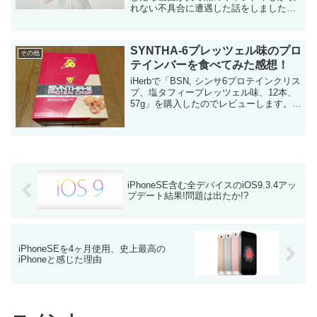
れない不具合に遭遇した話をしました。
で、その時に開発元に問い合わせたら
「ゴメン！不具合は既に把握していてア
ップデート済のパッケージをAp...
SYNTHA-6プレッツェル味のプロ
その他
テインバーを食べてみた感想！
iHerbで「BSN, シンサ6プロテインクリス
プ、塩タフィープレッツェル味、12本、
57g」を購入したのでレビューします。
今まで食べた海外のプロテインバーの中
で一番美味しかったです！ まじで！めっ
ちゃ美味いよ！ ネ...
iPhoneSE含む全デバイスのiOS9.3.4アッ
プデート結果!問題は出たか!?
iPhoneSEを4ヶ月使用、史上最高の
iPhoneと感じた理由