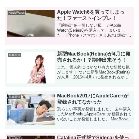
Apple Watch6を買ってしまっ
AppleWatch
た！ファーストインプレ！
「腕時計を一切しない私」 がApple
Watch(Series6)を購入してしまいまし
た！ iPhone（スマホ）さえあれば時計な
んて不要！と思って時計を身につけるの
を嫌ってた私。。Apple Watch、続くか
なぁ。 ...
新型MacBook(Retina)が4月に発
Mac関係
売されるか！？期待出来そう！
これ、個人的にはかなり有力な情報な気
がします！ ついに新型MacBook(Retina)
が来月（2016年4月）に発売されるかも
しれません！ 先日のAppleの発表は微妙
でした 2日前にAppleが新製品の発表をし
ましたが、個人的...
MacBook2017にAppleCare+が
Mac関係
登録されてなかった
恐ろしい事実が発覚しました。 去年購入
したMacBookにAppleCare+が登録されて
いないことが発覚しました。 MacBookを
購入した直後にAppleCare+に加入して
「加入証明書」までメールで届いている
のに・・・ ...
Catalina正式版でSidecarを使っ
Mac関係