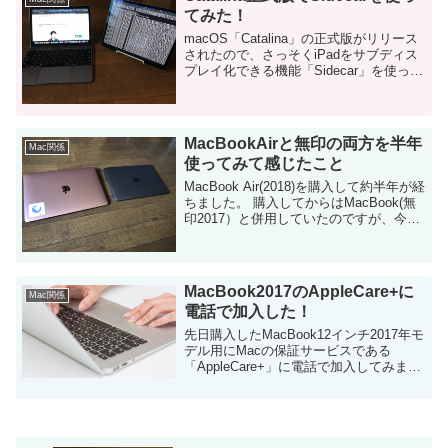
てみた！
macOS「Catalina」の正式版がリリース
されたので、さっそくiPadをサブディス
プレイ化できる機能「Sidecar」を使って
みました！ Luna Displayと比較した所感
についても紹介します。 ついにCatali...
MacBookAirと無印の両方を半年
Mac関係
使ってみて感じたこと
MacBook Air(2018)を購入して約半年が経
ちました。 購入してからはMacBook(無
印2017）と併用していたのですが、今回
は実際に併用してみて感じたことを紹介
します。 購入前に想定していた使い分け
方 そもそ...
MacBook2017のAppleCare+に
Mac関係
電話で加入した！
先日購入したMacBook12インチ2017年モ
デル用にMacの保証サービスである
「AppleCare+」に電話で加入してみまし
た。 結論から言うと、購入後でも無事加
入することができました。 この記事では
「Mac購入後の電話での...