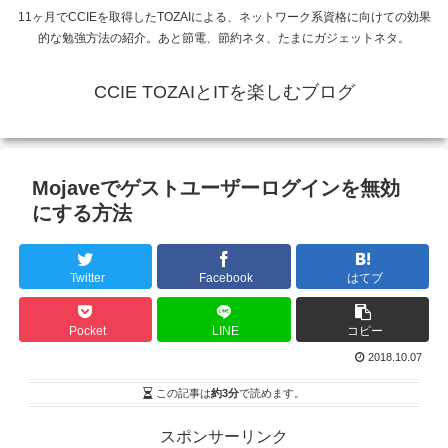
11ヶ月でCCIEを取得したTOZAIによる、ネットワーク系資格に向けての効果
的な勉強方法の紹介。あと節電、節約ネタ、たまにガジェットネタ。
CCIE TOZAIとITを楽しむブログ
Mojaveでゲストユーザーログインを無効
にする方法
Twitter
Facebook
はてブ
Pocket
LINE
コピー
2018.10.07
この記事は
約3分
で読めます。
スポンサーリンク