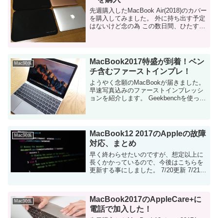
先週購入したMacBook Air(2018)のカバー
を購入してみました。 外に持ち出す予定
はないけど念の為 この数日間、ひたすら
MacBook Airのネタになってます・・・
本日はMacBook Airのケースです。 ...
MacBook2017特盛が到着！ベン
Mac関係
チ含むファーストインプレ！
ようやく念願のMacBookが届きました。
早速写真込みのファーストインプレッシ
ョンを紹介します。 Geekbenchを使った
性能の確認結果も紹介しますね！ 英語キ
ーボードの選択を間違えて・・・ ようや
く届きました。想定より...
MacBook12 2017のAppleの故障
Mac関係
対応、まとめ
早く終わらせたいのですが、想定以上に
長くかかっているので、今後はこちらを
更新する事にしました。 7/20更新 7/21更
新 7/22更新：平和的に終わりました。パ
ソコンが到着後が最後の更新にできそう
です。 現状のス...
MacBook2017のAppleCare+に
Mac関係
電話で加入した！