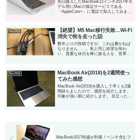
先日購入したMacBook12インチ2017年モ
デル用にMacの保証サービスである
「AppleCare+」に電話で加入してみまし
た。 結論から言うと、購入後でも無事加
入することができました。 この記事では
「Mac購入後の電話での...
【絶望】M5 Mac移行失敗…Wi-Fi
Mac関係
消失で街を走った話
数年ぶりの投稿ですが、これは書かねば
なりません……。私と同じ絶望を味わ
い、貴重な休日を棒に振る人を、世界か
ら一人でも減らすために。 「新しい
MacBookを買ったし、移行アシスタント
でサクッと設定しちゃおう」と考えてい
MacBook Air(2018)を2週間使っ
る全ユーザーへ...
Mac関係
てみた感想
MacBook Air(2018)を購入して早くも2週
間経ちましたので、感想を紹介します。
印象が強い順に紹介します。 目立った欠
点が見当たっていない 去年、無印
MacBookを購入した時は、2週間くらい
で「色んな不満点」...
MacBook2017特盛が到着！ベンチ含むフ