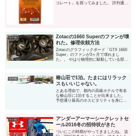
コレート」を買ってみました。 評判通り
の美味しさでした。 iHerbで4000を超え
る高評価につられて とりあえず、ダイ
エ...
Zotacの1660 Superのファンが壊
その他
れた。修理依頼方法
Zotacのグラフィックボード「GTX 1660
Super」のファンが3ヶ月で壊れまし
た。。 やはり物理的に駆動している部分
の故障は避けられないですね。 わずか3
ヶ月でファンが異音 グラフィックボード
のファンっ...
椿山荘で1泊。たまにはリラック
その他
スもいいじゃない。
とある理由で、都内の高級ホテルで有名
な椿山荘に1泊することが出来ました。
予想通り最高のホスピタリティを身にし
みて感じる事が出来ました。 椿山荘への
行き方 椿山荘には知り合いの結婚式で何
度か行った事がありましたが、宿泊した
アンダーアーマーシークレットセ
のは今回...
その他
ール2016冬の招待状がきた
ついにこの時期がやってきましたね。 追