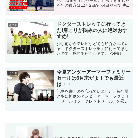
記：2016年冬のセールに行ってきました
今年の東京は12月2日から4日だって 先ほ
どメールで招待状が届きました。 東京は
以下の日程です。 12月2日(金)9:0...
ドクターストレッチに行ってき
その他
た!肩こりが悩みの人に絶対おす
すめ!
少し前からテレビなどでも紹介されてい
る「ドクターストレッチ」に行ってまし
たので、感想を紹介します。 今回は上半
身のストレッチを行ったのですが、評判
どおり驚くほど肩が軽くなりました。ま
た、肩の稼動範囲が広くなりました。 ド
今夏アンダーアーマーファミリー
クタ...
その他
セールは6月末だよ！でも最近
は・・
記事を書くのを忘れていました。毎年夏
と冬に恒例のアンダーアーマーファミリ
ーセール（シークレットセール）の案内
が来ていました。 最近はかなり知名度が
上がってきたブランドなので、数年前か
ら参加人数が劇的に増えているのを肌で
感じます。 ア...