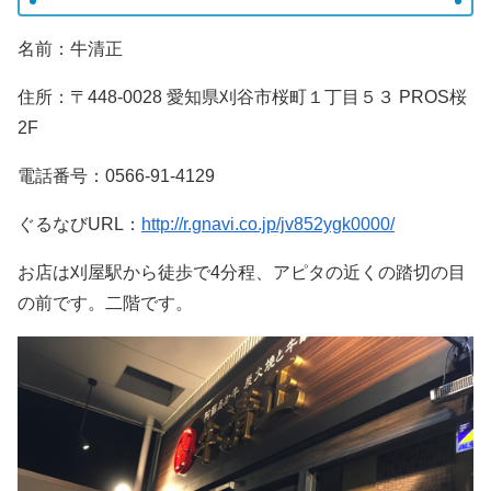
名前：牛清正
住所：〒448-0028 愛知県刈谷市桜町１丁目５３ PROS桜
2F
電話番号：0566-91-4129
ぐるなびURL：
http://r.gnavi.co.jp/jv852ygk0000/
お店は刈屋駅から徒歩で4分程、アピタの近くの踏切の目
の前です。二階です。