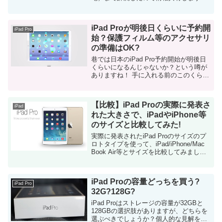
今まで何度もこのブログにガジェットの
充電時間テストを書いてきましたが、今
回のApple Pencilが...
iPad Proが明後日くらいに予約開
iPad Pro
始？保護フィルム等のアクセサリ
の準備はOK?
巷では日本のiPad Pro予約開始が明後日
くらいになるんじゃないか？という噂が
ありますね！ 手に入れる前のこのくらい
の時間が一番ワクワクします。 私は主に
家で使う事になるのですが、外への持ち
出しがメインの利用を考えている方は
【比較】iPad Proの実際に発表さ
ア...
iPad
れた大きさで、iPadやiPhone等
のサイズと比較してみた!
実際に発表されたiPad Proのサイズのプ
ロトタイプを使って、iPad/iPhone/Mac
Book Air等とサイズを比較してみまし
た！ ついに発表されたiPad Pro。 このブ
ログで何度か紹介した通り、私も購入...
iPad Proの容量どっちを買う?
iPad Pro
32G?128G?
iPad Proはストレージの容量が32GBと
128GBの選択肢がありますが、どちらを
選ぶべきでしょうか？個人的な見解を書