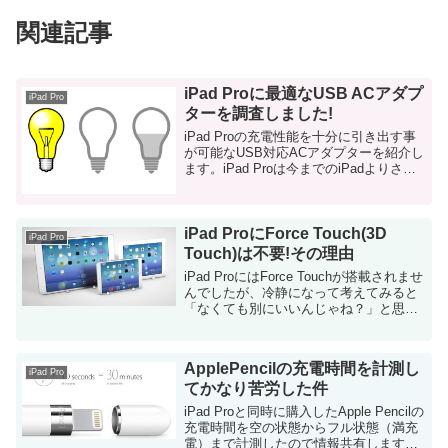
関連記事
iPad Proに最適なUSB ACアダプ
iPad Pro
ターを調査しました!
iPad Proの充電性能を十分に引き出す事
が可能なUSB対応ACアダプターを紹介し
ます。iPad Proは今までのiPadよりさら
にバッテリーが大容量になっているの
で、適切なアダプタを選択しないと充電
に非常に時間がかかってしまいます。 ...
iPad ProにForce Touch(3D
iPad Pro
Touch)は不要!その理由
iPad ProにはForce Touchが搭載されませ
んでしたが、冷静になって考えてみると
「なくても別にいいんじゃね？」と思い
始めました。その理由を書いてみます。
残念ながら、iPad ProにForce Touchは搭
載されていなかっ...
ApplePencilの充電時間を計測し
iPad Pro
てかなり苦労した件
iPad Proと同時に購入したApple Pencilの
充電時間を空の状態からフル状態（満充
電）まで計測したので情報共有します。