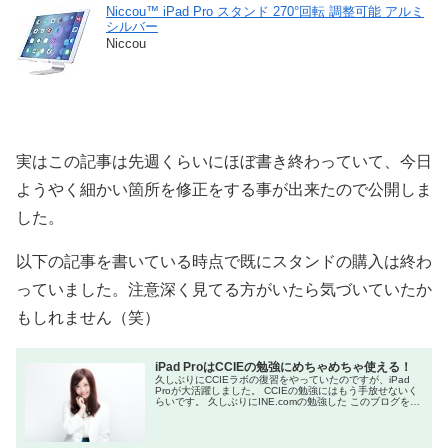
Niccou™ iPad Pro スタンド 270°回転 調整可能 アルミ
シルバー
Niccou
実はこの記事は先週くらいにほぼ書き終わっていて、今日
ようやく細かい箇所を修正をする事が出来たので公開しま
した。
以下の記事を書いている時点で既にスタンドの購入は終わ
っていました。注意深く見てる方がいたら気づいていたか
もしれません（笑）
iPad ProはCCIEの勉強にめちゃめちゃ使える！
久しぶりにCCIEラボの復習をやっていたのですが、iPad
Proが大活躍しました。 CCIEの勉強にはもう手放せないく
らいです。 久しぶりにINE.comの勉強した このブログを見
て頂いている方はご存知だと思いますが、私は既に今...