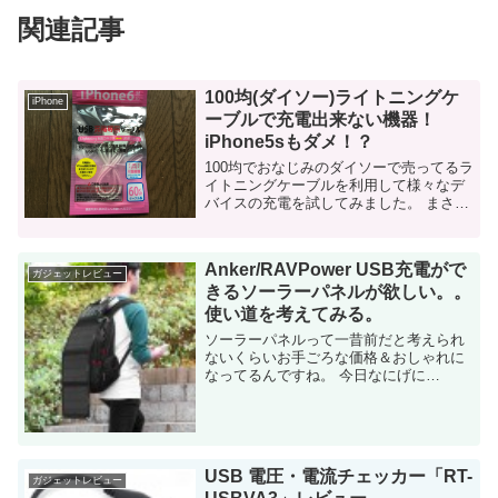
関連記事
100均(ダイソー)ライトニングケ
iPhone
ーブルで充電出来ない機器！
iPhone5sもダメ！？
100均でおなじみのダイソーで売ってるラ
イトニングケーブルを利用して様々なデ
バイスの充電を試してみました。 まさか
100円ショップでlightningケーブルが手に
入るとは・・・ダイソーはこのケーブル
を開発する為に、かなりの企...
Anker/RAVPower USB充電がで
ガジェットレビュー
きるソーラーパネルが欲しい。。
使い道を考えてみる。
ソーラーパネルって一昔前だと考えられ
ないくらいお手ごろな価格＆おしゃれに
なってるんですね。 今日なにげに
Amazonを見てると、「携帯ソーラーパ
ネル」が目に止まりました。 ・・・めっ
ちゃ欲しい。 そもそも、携帯ソーラーパ
ネルと...
USB 電圧・電流チェッカー「RT-
ガジェットレビュー