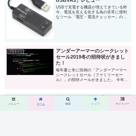
USBVA3」レビュー
USBで充電する機器が増えてきている昨
今、電流を見える化する為の非常に便利
なツール「電圧・電流チェッカー」のレ
ビューです！買ったのは「RT-USBVA3」
という製品です。 ワットチェッカーは既
に持っていた・・・が このブログの読...
アンダーアーマーのシークレット
プロテイン
セール2019冬の招待状がきまし
た！
毎年夏と冬に恒例の「アンダーアーマー
シークレットセール（ファミリーセー
ル）」の招待メールがきました。 今年も
激混みが予想されます。 この時期の恒例
のファミリーセールの招待状！ 今年もア
ンダーアーマーファミリーセールの時期
楽天ふるさと納税の「肉」、独自
が...
節約
に調査したお得すぎるランキング
メニュー
ホーム
検索
トップ
サイドバー
ベスト5！
以前の投稿で、ふるさと納税をする時は
楽天が最もメリットがある事を紹介しま
した。 今回は、私が徹底的に調査したお
得度をランキング形式で発表したいと思