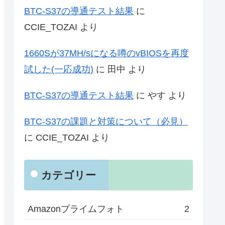
BTC-S37の導通テスト結果
に
CCIE_TOZAI
より
1660Sが37MH/sになる噂のvBIOSを再度
試した(一応成功)
に
田中
より
BTC-S37の導通テスト結果
に
やす
より
BTC-S37の課題と対策について（必見）
に
CCIE_TOZAI
より
カテゴリー
Amazonプライムフォト
2