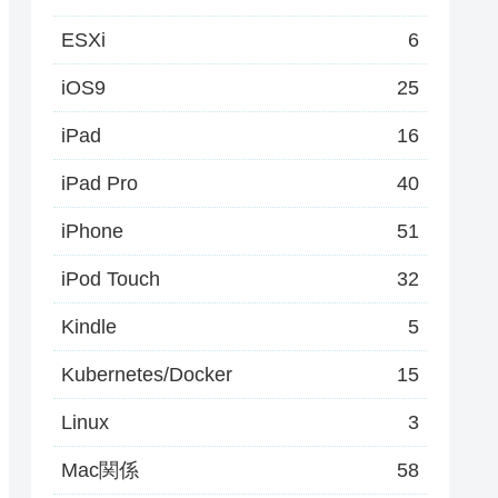
ESXi
6
iOS9
25
iPad
16
iPad Pro
40
iPhone
51
iPod Touch
32
Kindle
5
Kubernetes/Docker
15
Linux
3
Mac関係
58