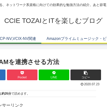
AIによる、ネットワーク系資格に向けての効果的な勉強方法の紹介。あと節
CCIE TOZAIとITを楽しむブログ
VCP-NV,VCIX-NV関連
Amazonプライムミュージック・
pIPAMを連携させる方法
Pocket
LINE
コピー
2020.07.23
は
約26分
で読めます。
ンサーリンク