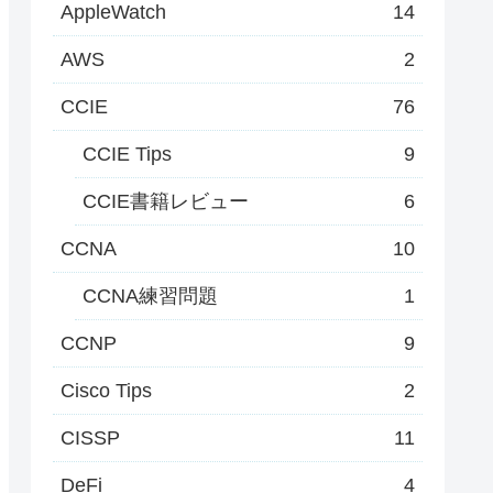
AppleWatch
14
AWS
2
CCIE
76
CCIE Tips
9
CCIE書籍レビュー
6
CCNA
10
CCNA練習問題
1
CCNP
9
Cisco Tips
2
CISSP
11
DeFi
4