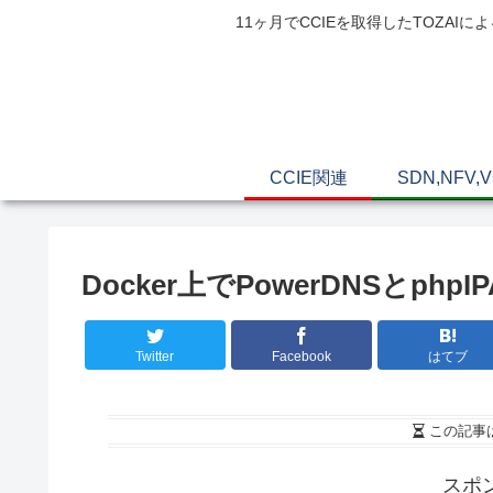
11ヶ月でCCIEを取得したTOZ
CCIE関連
SDN,NFV,
Docker上でPowerDNSとph
Twitter
Facebook
はてブ
この記事
スポ