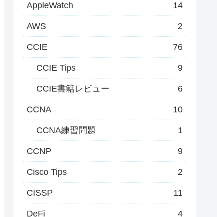
AppleWatch
14
AWS
2
CCIE
76
CCIE Tips
9
CCIE書籍レビュー
6
CCNA
10
CCNA練習問題
1
CCNP
9
Cisco Tips
2
CISSP
11
DeFi
4