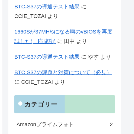
BTC-S37の導通テスト結果
に
CCIE_TOZAI
より
1660Sが37MH/sになる噂のvBIOSを再度
試した(一応成功)
に
田中
より
BTC-S37の導通テスト結果
に
やす
より
BTC-S37の課題と対策について（必見）
に
CCIE_TOZAI
より
カテゴリー
Amazonプライムフォト
2