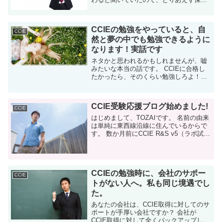
目的で・・・ 2020年にCCIEの制度が変
わるらしい 詳細は以下の公式サイトを参
考...
CCIEの勉強をやっていると、自
CCIE
然と夢の中でも勉強できるように
なります！実話です
ネタかと思われるかもしれませんが、嘘
みたいな本当の話です。 CCIEに合格し
たかったら、そのくらい勉強しろよ！っ
て話ではありません。 本当に見ちゃうん
です。夢を。 マジで、自分を追い込んだ
らCCIEの夢を見る ググってみたら...
CCIE受験応援ブログ始めました!
CCIE
はじめまして、TOZAIです。 名前の由来
は単純に東西線沿線に住んでいるからで
す。 数か月前にCCIE R&S v5（ラボ試
験）に合格したのですが、最近まで合格
した事実が信じられませんでした。そろ
そろ現実だと信じ...
CCIEの勉強時に、会社のサポー
CCIE
トがない人へ。私も同じ境遇でし
た。
あなたの会社は、CCIE取得に対してのサ
ポートが手厚い会社ですか？ 会社が
CCIE取得に対して全くバックアップして