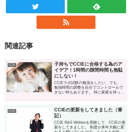
関連記事
子持ちでCCIEに合格する為のア
CCIE
イデア！1時間の隙間時間も無駄
にしない！
CCIEラボ試験の勉強をしたい、でも、、
勉強時間の調整を自分でコントロールで
きない時もあります。 特に家庭を持って
いる方は勉強時間の確保が中々出来ない
のではないでしょうか。 特に子供がいる
場合は、週末の勉強時間確保が難しい 私
CCIEの更新をしてきました（筆
には...
CCIE
記）
CCIE R&S Writtenを受験して、CCIEの更
新をしてきました。 制度が来年大幅に変
わると聞いていたので、とりあえず保険