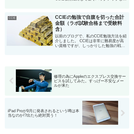
くれない事を理由にCCIEへのチャレンジ
を諦めていませんか？ そんな事で、
CCIEを諦めてはいけません。 私は、...
CCIEの勉強で自腹を切った合計
CCIE
金額（ラボ試験合格まで受験料
含）
以前のブログで、私のCCIE勉強方法を紹
介しました。 CCIEは非常に難易度が高
い資格ですが、しっかりした勉強の戦略
を組み立てることにより、11か月ほどで
合格することも可能です。（11ヶ月で
CCIEラボに合格する為の効果的な勉強方
法）...
修理の為にAppleのエクスプレス交換サー
ビスを試してみた。すっげー不安なメー
ルが来た
iPad Proが9月に発表されるという噂は本
当なのか!?出たら絶対買う！