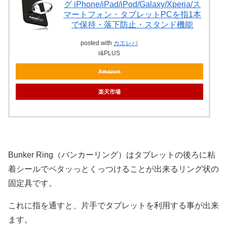
グ iPhone/iPad/iPod/Galaxy/Xperia/ス
マートフォン・タブレットPCを指1本
で保持・落下防止・スタンド機能
posted with
カエレバ
i&PLUS
Amazon
楽天市場
Bunker Ring（バンカーリング）はタブレットの後ろに粘
着シールでペタッっとくっつけることが出来るリング状の
固定具です。
これに指を通すと、片手でタブレットを利用する事が出来
ます。