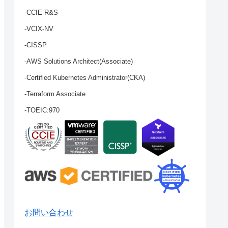
-CCIE R&S
-VCIX-NV
-CISSP
-AWS Solutions Architect(Associate)
-Certified Kubernetes Administrator(CKA)
-Terraform Associate
-TOEIC:970
お問い合わせ