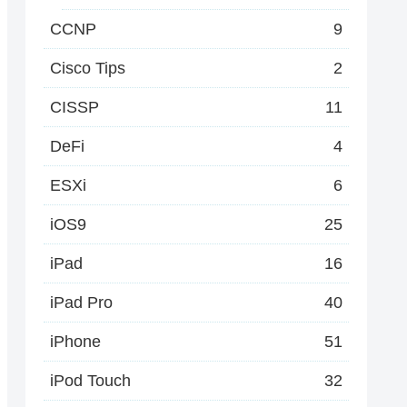
CCNP
9
Cisco Tips
2
CISSP
11
DeFi
4
ESXi
6
iOS9
25
iPad
16
iPad Pro
40
iPhone
51
iPod Touch
32