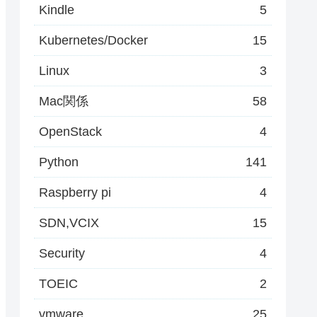
Kindle
5
Kubernetes/Docker
15
Linux
3
Mac関係
58
OpenStack
4
Python
141
Raspberry pi
4
SDN,VCIX
15
Security
4
TOEIC
2
vmware
25