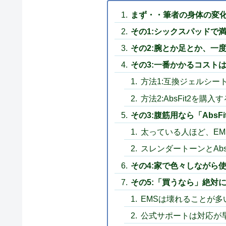
まず・・筆者の身体の変
その1:シックスパッドで
その2:腕とか足とか、一
その3:一番かかるコスト
方法1:互換ジェルシー
方法2:AbsFit2を購入す
その3:腹筋用なら「AbsFi
太っている人ほど、EM
スレンダートーンとAbs
その4:家で色々しながら
その5:「買うなら」絶対
EMSは壊れることが多
公式サポートは対応が