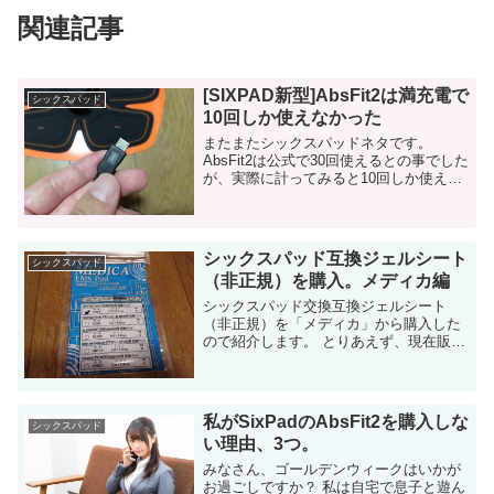
関連記事
[SIXPAD新型]AbsFit2は満充電で
シックスパッド
10回しか使えなかった
またまたシックスパッドネタです。
AbsFit2は公式で30回使えるとの事でした
が、実際に計ってみると10回しか使えま
せんでした。 新シックスパッドは1回の
充電で何回使えるか？ 新シックスパッド
は、従来のボタン電池式から充...
シックスパッド互換ジェルシート
シックスパッド
（非正規）を購入。メディカ編
シックスパッド交換互換ジェルシート
（非正規）を「メディカ」から購入した
ので紹介します。 とりあえず、現在販売
されているシックスパッド互換ジェルシ
ートをしらみつぶし購入してみた企画の
一部です。 ※互換ジェルシートを使用す
る...
私がSixPadのAbsFit2を購入しな
シックスパッド
い理由、3つ。
みなさん、ゴールデンウィークはいかが
お過ごしですか？ 私は自宅で息子と遊ん