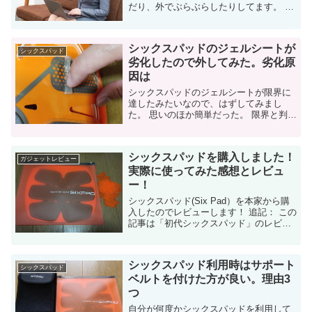
だり、外でぶらぶらしたりしてます。 さ
て、先日SixPadの最新EMSマシン
「AbsFit2」が登場しました。それ以外に
も色々出たみたいですが、やはりEM...
シックスパッドのジェルシートが
シックスパッド
劣化したので外してみた。劣化原
因は
シックスパッドのジェルシートが限界に
達したみたいなので、はずしてみまし
た。 思いのほか簡単だった。 限界と判断
した理由 今回、ジェルシートの交換を決
めた理由は以下の通りです 本体から剥が
れやすくなった シックスパッドは...
シックスパッドを購入しました！
ガジェットレビュー
実際に使ってみた感想とレビュ
ー！
シックスパッド(Six Pad）を本家から購
入したのでレビューします！ 追記： この
記事は「初代シックスパッド」のレビュ
ーです。最新のシックスパッドも購入し
てレビュー済なので、以下の記事を参考
にしてください。 ...
シックスパッド利用時はサポート
シックスパッド
ベルトを付けた方が良い。理由3
つ
自分が何度かシックスパッドを利用して