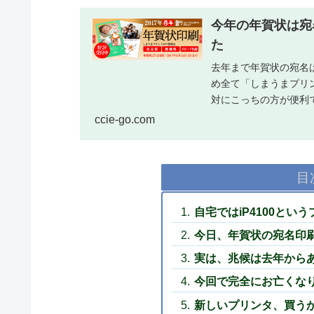
今年の年賀状は宛
た
去年まで年賀状の宛名
め全て「しまうまプリ
対にこっちの方が便利
ちわ...
ccie-go.com
目
自宅ではiP4100とい
今日、年賀状の宛名印
実は、兆候は去年から
今回で完全にお亡くな
新しいプリンタ、買う