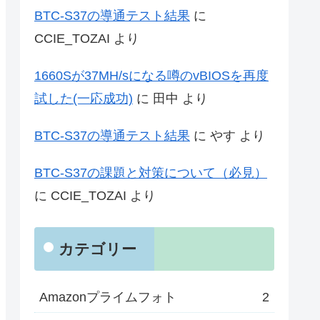
BTC-S37の導通テスト結果
に
CCIE_TOZAI
より
1660Sが37MH/sになる噂のvBIOSを再度
試した(一応成功)
に
田中
より
BTC-S37の導通テスト結果
に
やす
より
BTC-S37の課題と対策について（必見）
に
CCIE_TOZAI
より
カテゴリー
Amazonプライムフォト
2