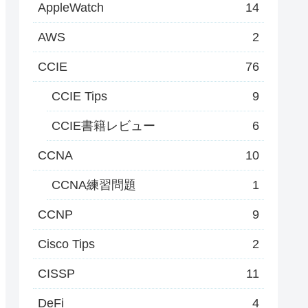
AppleWatch
14
AWS
2
CCIE
76
CCIE Tips
9
CCIE書籍レビュー
6
CCNA
10
CCNA練習問題
1
CCNP
9
Cisco Tips
2
CISSP
11
DeFi
4