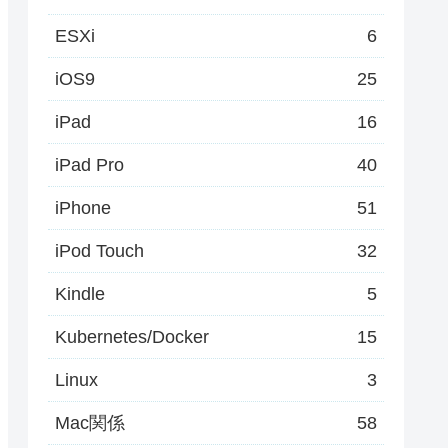
ESXi
6
iOS9
25
iPad
16
iPad Pro
40
iPhone
51
iPod Touch
32
Kindle
5
Kubernetes/Docker
15
Linux
3
Mac関係
58